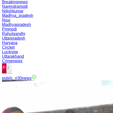
Breakingnews
Narendramodi
Nitishkumar
Madhya_pradesh
Nsui
Madhyapradesh
Pmmodi
Rahulgandhi
Uttarpradesh
Haryana
Cricket
Lucknow
Uttarakhand
Crimenews
public_rj30news