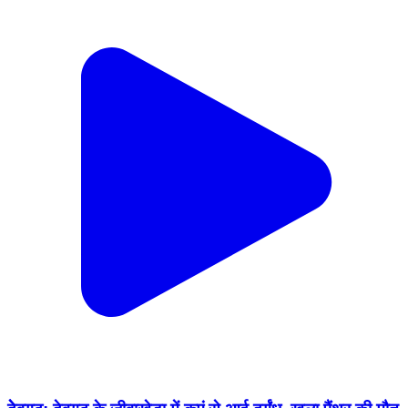
देेवगढ़: देवगढ़ के जीवाखेड़ा में कुएं से आई दुर्गंध, खुला पैंथर की मौत
का राज
Deogarh, Rajsamand | Jan 26, 2026