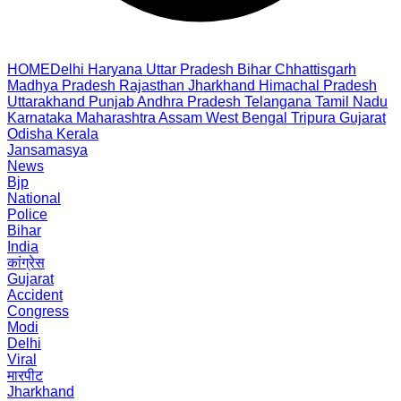
HOME
Delhi
Haryana
Uttar Pradesh
Bihar
Chhattisgarh
Madhya Pradesh
Rajasthan
Jharkhand
Himachal Pradesh
Uttarakhand
Punjab
Andhra Pradesh
Telangana
Tamil Nadu
Karnataka
Maharashtra
Assam
West Bengal
Tripura
Gujarat
Odisha
Kerala
Jansamasya
News
Bjp
National
Police
Bihar
India
कांग्रेस
Gujarat
Accident
Congress
Modi
Delhi
Viral
मारपीट
Jharkhand