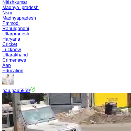
Nitishkumar
Madhya_pradesh
Nsui
Madhyapradesh
Pmmodi
Rahulgandhi
Uttarpradesh
Haryana
Cricket
Lucknow
Uttarakhand
Crimenews
Aap
Education
pau.pau5959