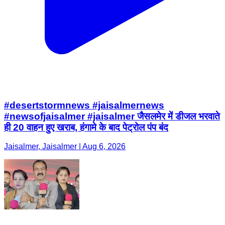
#desertstormnews #jaisalmernews
#newsofjaisalmer #jaisalmer जैसलमेर में डीजल भरवाते
ही 20 वाहन हुए खराब, हंगामे के बाद पेट्रोल पंप बंद
Jaisalmer, Jaisalmer | Aug 6, 2026