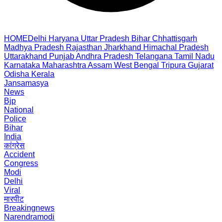
HOME
Delhi
Haryana
Uttar Pradesh
Bihar
Chhattisgarh
Madhya Pradesh
Rajasthan
Jharkhand
Himachal Pradesh
Uttarakhand
Punjab
Andhra Pradesh
Telangana
Tamil Nadu
Karnataka
Maharashtra
Assam
West Bengal
Tripura
Gujarat
Odisha
Kerala
Jansamasya
News
Bjp
National
Police
Bihar
India
कांग्रेस
Accident
Congress
Modi
Delhi
Viral
मारपीट
Breakingnews
Narendramodi