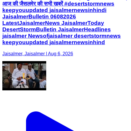
आज की जैसलमेर की सभी खबरें #desertstormnews
keepyouupdated jaisalmernewsinhindi
JaisalmerBulletin 06082026
LatestJaisalmerNews JaisalmerToday
DesertStormBulletin JaisalmerHeadlines
jaisalmer Newsofjaisalmer desertstormnews
keepyouupdated jaisalmernewsinhind
Jaisalmer, Jaisalmer | Aug 6, 2026