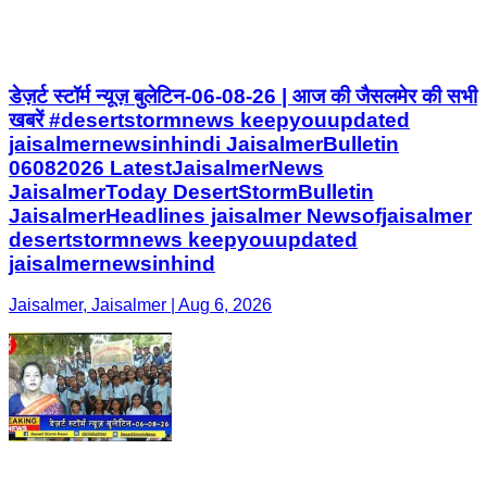
डेज़र्ट स्टॉर्म न्यूज़ बुलेटिन-06-08-26 | आज की जैसलमेर की सभी
खबरें #desertstormnews keepyouupdated
jaisalmernewsinhindi JaisalmerBulletin
06082026 LatestJaisalmerNews
JaisalmerToday DesertStormBulletin
JaisalmerHeadlines jaisalmer Newsofjaisalmer
desertstormnews keepyouupdated
jaisalmernewsinhind
Jaisalmer, Jaisalmer | Aug 6, 2026