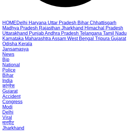
HOME
Delhi
Haryana
Uttar Pradesh
Bihar
Chhattisgarh
Madhya Pradesh
Rajasthan
Jharkhand
Himachal Pradesh
Uttarakhand
Punjab
Andhra Pradesh
Telangana
Tamil Nadu
Karnataka
Maharashtra
Assam
West Bengal
Tripura
Gujarat
Odisha
Kerala
Jansamasya
News
Bjp
National
Police
Bihar
India
कांग्रेस
Gujarat
Accident
Congress
Modi
Delhi
Viral
मारपीट
Jharkhand