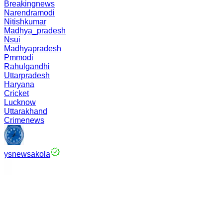
Breakingnews
Narendramodi
Nitishkumar
Madhya_pradesh
Nsui
Madhyapradesh
Pmmodi
Rahulgandhi
Uttarpradesh
Haryana
Cricket
Lucknow
Uttarakhand
Crimenews
ysnewsakola