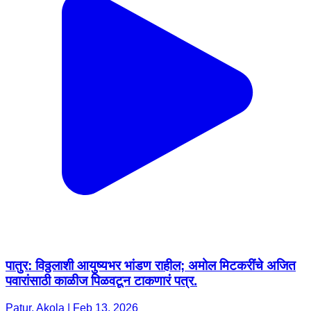
पातुर: विठ्ठलाशी आयुष्यभर भांडण राहील; अमोल मिटकरींचे अजित
पवारांसाठी काळीज पिळवटून टाकणारं पत्र.
Patur, Akola | Feb 13, 2026