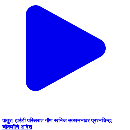
पातुर: झरंडी परिसरात गौण खनिज उत्खननावर प्रश्नचिन्ह;
चौकशीचे आदेश