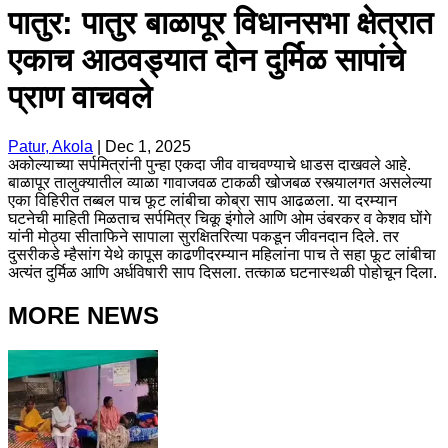
पातुर: पातुर बाळापूर विधानसभा क्षेत्रात
एकाच आठवड्यात दोन दुर्मिळ सापांचे
प्राण वाचवले
Patur, Akola
|
Dec 1, 2025
अकोल्याच्या सर्पमित्रांनी पुन्हा एकदा जीव वाचवण्याचे धाडस दाखवले आहे.
बाळापूर तालुक्यातील व्याळा गावाजवळ टाकळी खोजबळ रस्त्यालगत असलेल्या
एका विहिरीत तब्बल पाच फूट लांबीचा कोब्रा साप आढळला. या दरम्यान
घटनेची माहिती मिळताच सर्पमित्र चिकू इंगोले आणि ओम उंबरकर व केशव घोंगे
यांनी मोठ्या सीताफिने सापाला सुरक्षितरित्या पकडून जीवनदान दिले. तर
दुसरीकडे म्हैसांग येथे कापूस काढणीदरम्यान महिलांना पाच ते सहा फूट लांबीचा
अत्यंत दुर्मिळ आणि अर्धविषारी साप दिसला. तत्काळ घटनास्थळी पोहोचून दिला.
MORE NEWS