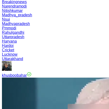
Breakingnews
Narendramodi
Nitishkumar
Madhya_pradesh
Nsui
Madhyapradesh
Pmmodi
Rahulgandhi
Uttarpradesh
Haryana
Hardoi
Cricket
Lucknow
Uttarakhand
khusboobahar