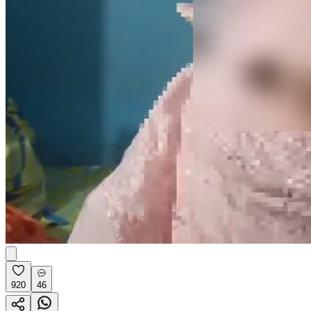
920
46