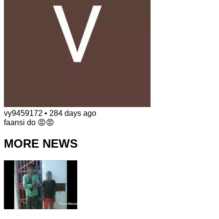
vy9459172
•
284 days ago
faansi do 😡😡
MORE NEWS