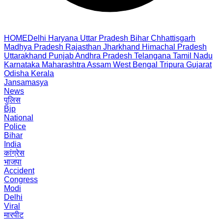
HOME
Delhi
Haryana
Uttar Pradesh
Bihar
Chhattisgarh
Madhya Pradesh
Rajasthan
Jharkhand
Himachal Pradesh
Uttarakhand
Punjab
Andhra Pradesh
Telangana
Tamil Nadu
Karnataka
Maharashtra
Assam
West Bengal
Tripura
Gujarat
Odisha
Kerala
Jansamasya
News
पुलिस
Bjp
National
Police
Bihar
India
कांग्रेस
भाजपा
Accident
Congress
Modi
Delhi
Viral
मारपीट