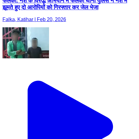
फलका: नशे के विरुद्ध अभियान में फलका थाना पुलिस ने नशे में
झूमते हुए दो आरोपियों को गिरफ्तार कर जेल भेजा
Falka, Katihar | Feb 20, 2026