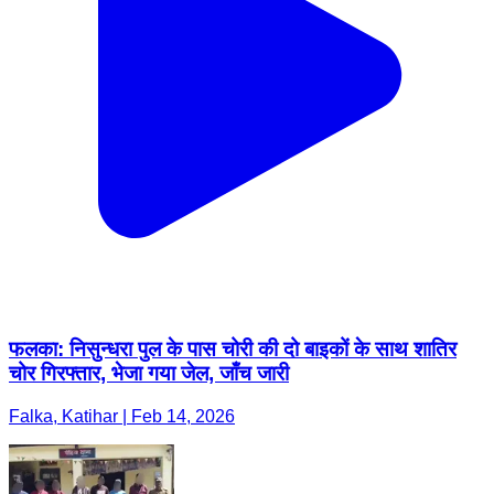
फलका: निसुन्धरा पुल के पास चोरी की दो बाइकों के साथ शातिर
चोर गिरफ्तार, भेजा गया जेल, जाँच जारी
Falka, Katihar | Feb 14, 2026