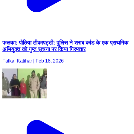
फलका: पोठिया टीकापट्टी: पुलिस ने शराब कांड के एक प्राथमिक
अभियुक्त को गुप्त सूचना पर किया गिरफ्तार
Falka, Katihar | Feb 18, 2026