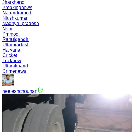
Jharkhand
Breakingnews
Narendramodi
Nitishkumar
Madhya_pradesh
Nsui
Pmmodi
Rahulgandhi
Uttarpradesh
Haryana
Cricket
Lucknow
Uttarakhand
Crimenews
neeleshchouhan