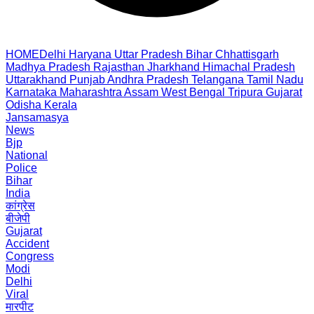
HOME
Delhi
Haryana
Uttar Pradesh
Bihar
Chhattisgarh
Madhya Pradesh
Rajasthan
Jharkhand
Himachal Pradesh
Uttarakhand
Punjab
Andhra Pradesh
Telangana
Tamil Nadu
Karnataka
Maharashtra
Assam
West Bengal
Tripura
Gujarat
Odisha
Kerala
Jansamasya
News
Bjp
National
Police
Bihar
India
कांग्रेस
बीजेपी
Gujarat
Accident
Congress
Modi
Delhi
Viral
मारपीट