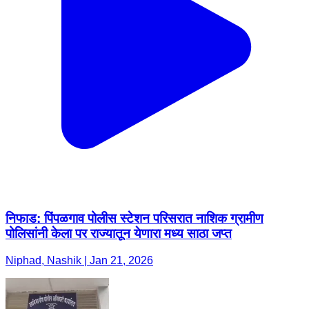
निफाड: पिंपळगाव पोलीस स्टेशन परिसरात नाशिक ग्रामीण
पोलिसांनी केला पर राज्यातून येणारा मध्य साठा जप्त
Niphad, Nashik | Jan 21, 2026