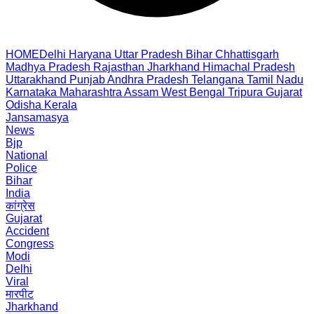
HOME
Delhi
Haryana
Uttar Pradesh
Bihar
Chhattisgarh
Madhya Pradesh
Rajasthan
Jharkhand
Himachal Pradesh
Uttarakhand
Punjab
Andhra Pradesh
Telangana
Tamil Nadu
Karnataka
Maharashtra
Assam
West Bengal
Tripura
Gujarat
Odisha
Kerala
Jansamasya
News
Bjp
National
Police
Bihar
India
कांग्रेस
Gujarat
Accident
Congress
Modi
Delhi
Viral
मारपीट
Jharkhand