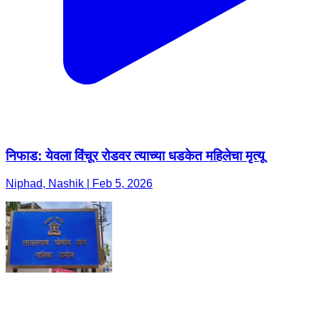
निफाड: येवला विंचूर रोडवर त्याच्या धडकेत महिलेचा मृत्यू
Niphad, Nashik | Feb 5, 2026