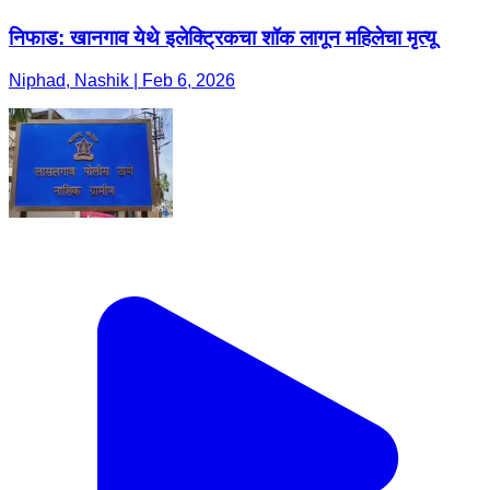
निफाड: खानगाव येथे इलेक्ट्रिकचा शॉक लागून महिलेचा मृत्यू
Niphad, Nashik | Feb 6, 2026