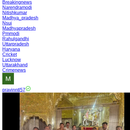
Breakingnews
Narendramodi
Nitishkumar
Madhya_pradesh
Nsui
Madhyapradesh
Pmmodi
Rahulgandhi
Uttarpradesh
Haryana
Cricket
Lucknow
Uttarakhand
Crimenews
pravinntl57