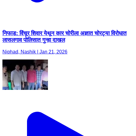
निफाड: विंचूर शिवार येथून कार चोरीला अज्ञात चोरट्या विरोधात
लासलगाव पोलिसात गुन्हा दाखल
Niphad, Nashik | Jan 21, 2026