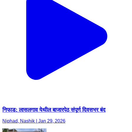
निफाड: लासलगाव येथील बाजारपेठ संपूर्ण दिवसभर बंद
Niphad, Nashik | Jan 29, 2026