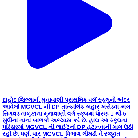
દાહોદ જિલ્લાની મુનાવાણી પ્રાથમિક વર્ગ સ્કૂલની અંદર
આવેલી MGVCL ની DP તાત્કાલિક બહાર ખસેડવા માંગ
સિગવડ તાલુકાના મુનાવાણી વર્ગ સ્કૂલમાં ધોરણ 1 થી 5
સુધીના નાના બાળકો અભ્યાસ કરે છે. હાલ આ સ્કૂલના
પરિસરમાં MGVCL ની લાઈટની DP હટાવવાની માગ ઉઠી
રહી છે. ધણી વાર MGVCL વિભાગ લીમડી ને રજૂવત