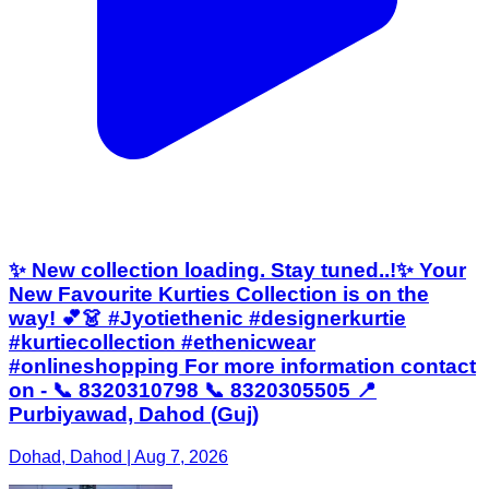
✨ New collection loading. Stay tuned..!✨ Your
New Favourite Kurties Collection is on the
way! 💕👗 #Jyotiethenic #designerkurtie
#kurtiecollection #ethenicwear
#onlineshopping For more information contact
on - 📞 8320310798 📞 8320305505 📍
Purbiyawad, Dahod (Guj)
Dohad, Dahod | Aug 7, 2026