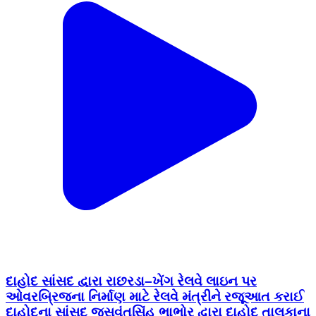
દાહોદ સાંસદ દ્વારા રાછરડા–ખેંગ રેલવે લાઇન પર
ઓવરબ્રિજના નિર્માણ માટે રેલવે મંત્રીને રજૂઆત કરાઈ
દાહોદના સાંસદ જસવંતસિંહ ભાભોર દ્વારા દાહોદ તાલુકાના