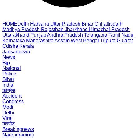
HOME
Delhi
Haryana
Uttar Pradesh
Bihar
Chhattisgarh
Madhya Pradesh
Rajasthan
Jharkhand
Himachal Pradesh
Uttarakhand
Punjab
Andhra Pradesh
Telangana
Tamil Nadu
Karnataka
Maharashtra
Assam
West Bengal
Tripura
Gujarat
Odisha
Kerala
Jansamasya
News
Bjp
National
Police
Bihar
India
कांग्रेस
Accident
Congress
Modi
Delhi
Viral
मारपीट
Breakingnews
Narendramodi