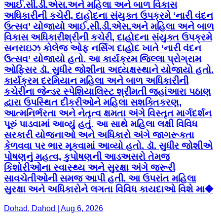
આઈ.સી.ડી.એસ.અને મહિલા અને બાળ વિકાસ
અધિકારીની કચેરી, દાહોદના સંયુક્ત ઉપક્રમે ‘નારી વંદન
ઉત્સવ’ યોજાયો આઈ.સી.ડી.એસ.અને મહિલા અને બાળ
વિકાસ અધિકારીશ્રીની કચેરી, દાહોદના સંયુક્ત ઉપક્રમે
સનરાઇઝ કોલેજ ઓફ નર્સિંગ દાહોદ ખાતે ‘નારી વંદન
ઉત્સવ’ યોજાયો હતો. આ કાર્યક્રમ જિલ્લા પ્રોગ્રામ
ઓફિસર ડૉ. સુધીર જોશીના અધ્યક્ષસ્થાને યોજાયો હતો.
કાર્યક્રમ દરમિયાન મહિલા અને બાળ અધિકારીની
કચેરીના જેન્ડર સ્પેશિયાલિસ્ટ શ્રીમતી જહાંઆરા પઠાણ
દ્વારા ઉપસ્થિત દીકરીઓને મહિલા સશક્તિકરણ,
આત્મનિર્ભરતા અને નેતૃત્વ ક્ષમતા અંગે વિસ્તૃત માર્ગદર્શન
પૂરું પાડવામાં આવ્યું હતું. આ સાથે મહિલા લક્ષી વિવિધ
સરકારી યોજનાઓ અને અધિકારો અંગે જાગરૂકતા
કેળવવા પર ભાર મૂકવામાં આવ્યો હતો. ડૉ. સુધીર જોશીએ
પોષણનું મહત્વ, કુપોષણની આડઅસરો તેમજ
કિશોરીઓના સ્વાસ્થ્ય અને સુરક્ષા અંગે જરૂરી
સાવચેતીઓની સમજ આપી હતી. આ ઉપરાંત મહિલા
સુરક્ષા અને અધિકારોને લગતા વિવિધ કાયદાઓ વિશે મા�
Dohad, Dahod | Aug 6, 2026