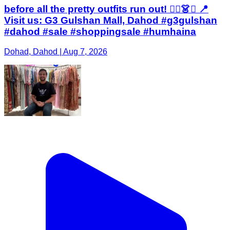
before all the pretty outfits run out! 🏃‍♂️👗✨ 📍
Visit us: G3 Gulshan Mall, Dahod #g3gulshan
#dahod #sale #shoppingsale #humhaina
Dohad, Dahod | Aug 7, 2026