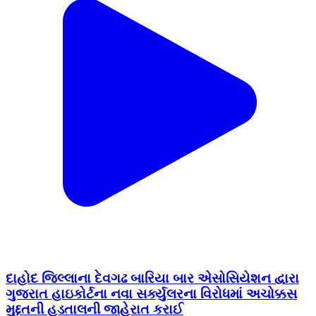
દાહોદ જિલ્લાના દેવગઢ બારિયા બાર એસોસિયેશન દ્વારા
ગુજરાત હાઇકોર્ટના નવા સર્ક્યુલરના વિરોધમાં અચોક્કસ
મુદ્દતની હડતાલની જાહેરાત કરાઈ