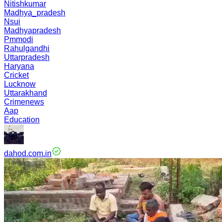
Nitishkumar
Madhya_pradesh
Nsui
Madhyapradesh
Pmmodi
Rahulgandhi
Uttarpradesh
Haryana
Cricket
Lucknow
Uttarakhand
Crimenews
Aap
Education
dahod.com.in