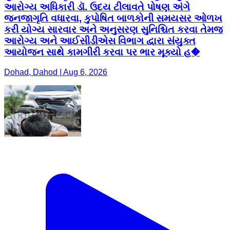
આરોગ્ય અધિકારી ડૉ. ઉદય ટીલાવતે પોષણ અંગે
જનજાગૃતિ વધારવા, કુપોષિત બાળકોની સમયસર ઓળખ
કરી યોગ્ય સારવાર અને અનુસરણ સુનિશ્ચિત કરવા તેમજ
આરોગ્ય અને આઈસીડીએસ વિભાગ દ્વારા સંયુક્ત
આયોજન સાથે કામગીરી કરવા પર ભાર મૂક્યો હ�
Dohad, Dahod | Aug 6, 2026