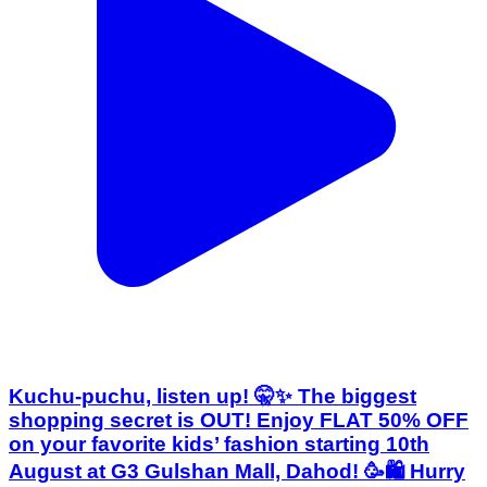
Kuchu-puchu, listen up! 🤫✨ The biggest
shopping secret is OUT! Enjoy FLAT 50% OFF
on your favorite kids’ fashion starting 10th
August at G3 Gulshan Mall, Dahod! 🥳🛍️ Hurry