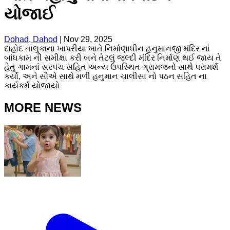
યોજાઈ
Dohad, Dahod
|
Nov 29, 2025
દાહોદ તાલુકાના ખાપરીયા ખાતે નિર્માણાધીન હનુમાનજી મંદિર નાં
બાંધકામ ની સમીક્ષા કરી બને તેટલું જલ્દી મંદિર નિર્માણ થઈ જાય તે
હેતું ગામનાં સરપંચ સહિત અન્ય ઉપસ્થિત ગ્રામજનો સાથે પરામર્શ
કર્યો, અને સૌએ સાથે મળી હનુમાન ચાલીસા નો પઠન સહિત ના
કાર્યકર્મ યોજાયો
MORE NEWS