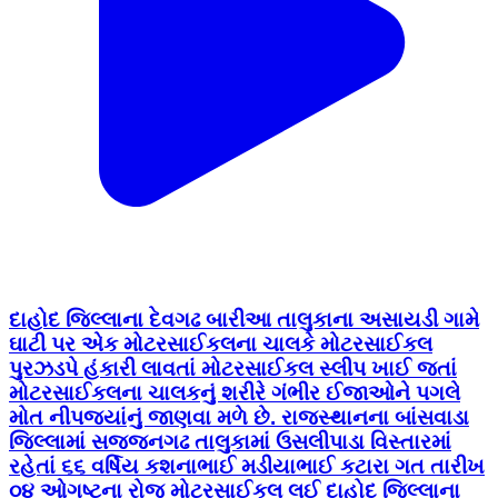
દાહોદ જિલ્લાના દેવગઢ બારીઆ તાલુકાના અસાયડી ગામે
ઘાટી પર એક મોટરસાઈકલના ચાલકે મોટરસાઈકલ
પુરઝડપે હંકારી લાવતાં મોટરસાઈકલ સ્લીપ ખાઈ જતાં
મોટરસાઈકલના ચાલકનું શરીરે ગંભીર ઈજાઓને પગલે
મોત નીપજ્યાંનું જાણવા મળે છે. રાજસ્થાનના બાંસવાડા
જિલ્લામાં સજ્જનગઢ તાલુકામાં ઉસલીપાડા વિસ્તારમાં
રહેતાં ૬૬ વર્ષિય કશનાભાઈ મડીયાભાઈ કટારા ગત તારીખ
૦૪ ઓગષ્ટના રોજ મોટરસાઈકલ લઈ દાહોદ જિલ્લાના