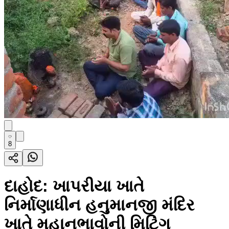
8
દાહોદ: ખાપરીયા ખાતે
નિર્માણાધીન હનુમાનજી મંદિર
ખાતે મહાનુભાવોની મિટિંગ