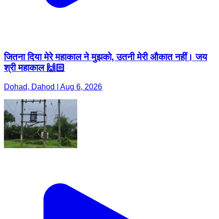
जितना दिया मेरे महाकाल ने मुझको, उतनी मेरी औकात नहीं। जय
श्री महाकाल 🙌🏻
Dohad, Dahod | Aug 6, 2026