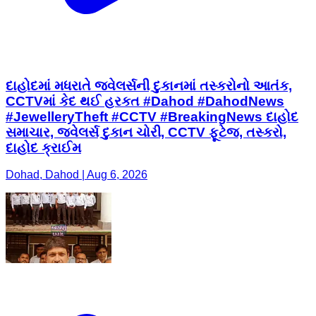
દાહોદમાં મધરાતે જવેલર્સની દુકાનમાં તસ્કરોનો આતંક,
CCTVમાં કેદ થઈ હરકત #Dahod #DahodNews
#JewelleryTheft #CCTV #BreakingNews દાહોદ
સમાચાર, જવેલર્સ દુકાન ચોરી, CCTV ફૂટેજ, તસ્કરો,
દાહોદ ક્રાઈમ
Dohad, Dahod | Aug 6, 2026