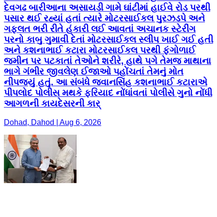
દેવગઢ બારીઆના અસાયડી ગામે ઘાંટીમાં હાઈવે રોડ પરથી
પસાર થઈ રહ્યાં હતાં ત્યારે મોટરસાઈકલ પુરઝડપે અને
ગફલત ભરી રીતે હંકારી લઈ આવતાં અચાનક સ્ટેરીંગ
પરનો કાબુ ગુમાવી દેતાં મોટરસાઈકલ સ્લીપ ખાઈ ગઈ હતી
અને કશનાભાઈ કટારા મોટરસાઈકલ પરથી ફંગોળાઈ
જમીન પર પટકાતાં તેઓને શરીરે, હાથે પગે તેમજ માથાના
ભાગે ગંભીર જીવલેણ ઈજાઓ પહોંચતાં તેમનું મોત
નીપજ્યું હતું. આ સંબંધે જવાનસિંહ કશનાભાઈ કટારાએ
પીપલોદ પોલીસ મથકે ફરિયાદ નોંધાંવતાં પોલીસે ગુનો નોંધી
આગળની કાયદેસરની કાર્
Dohad, Dahod | Aug 6, 2026