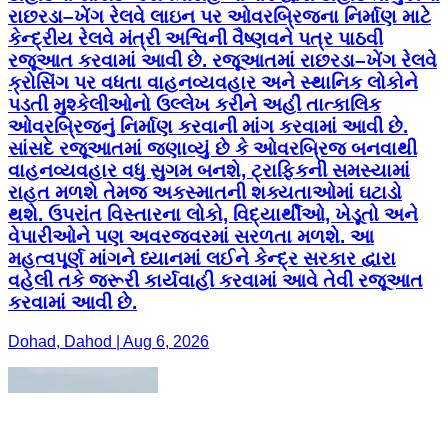
રાછરડા–ખેંગ રેલવે લાઇન પર ઓવરબ્રિજના નિર્માણ માટે
કેન્દ્રીય રેલવે મંત્રી અશ્વિની વૈષ્ણવને પત્ર પાઠવી
રજૂઆત કરવામાં આવી છે. રજૂઆતમાં રાછરડા–ખેંગ રેલવે
ક્રોસિંગ પર વધતા વાહનવ્યવહાર અને સ્થાનિક લોકોને
પડતી મુશ્કેલીઓનો ઉલ્લેખ કરીને અહીં તાત્કાલિક
ઓવરબ્રિજનું નિર્માણ કરવાની માંગ કરવામાં આવી છે.
સાંસદે રજૂઆતમાં જણાવ્યું છે કે ઓવરબ્રિજ બનવાથી
વાહનવ્યવહાર વધુ સુગમ બનશે, ટ્રાફિકની સમસ્યામાં
રાહત મળશે તેમજ અકસ્માતની શક્યતાઓમાં ઘટાડો
થશે. ઉપરાંત વિસ્તારના લોકો, વિદ્યાર્થીઓ, ખેડૂતો અને
વેપારીઓને પણ અવરજવરમાં સરળતા મળશે. આ
મહત્વપૂર્ણ માંગને ધ્યાનમાં લઈને કેન્દ્ર સરકાર દ્વારા
વહેલી તકે જરૂરી કાર્યવાહી કરવામાં આવે તેવી રજૂઆત
કરવામાં આવી છે.
Dohad, Dahod | Aug 6, 2026