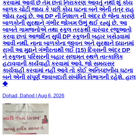
કરવામાં આવી છે તેમ છતાં નિરાકરણ આવતું નથી શું કોય
બાળક ચોટી જાય કે પછી કોય ઘટના બને એની તંત્ર રાહ
જોય રહ્યું છે. આ DP ની નિશાળ ની અંદર છે જેના કારણે
બાળકોની સુરક્ષાને ગંભીર જોખમ ઉભું થઈ રહ્યું છે. આ
બાબતે ગામજનોએ તથા સ્કૂલ તરફથી વારંવાર રજૂઆતો
કરવા છતાં આજદિન સુધી DP સ્કૂલની બહાર ખસેડવામાં
આવી નથી. નાના બાળકોના જીવન અને સુરક્ષાને ધ્યાનમાં
રાખી આ મુદ્દાને ગંભીરતાથી લઈ (15) દિવસની અંદર DP
ને સ્કૂલના પરિસરની બહાર સલામત સ્થળે તાત્કાલિક
હટાવવાની કાર્યવાહી કરવામાં આવે. જો સમયસર
કાર્યવાહી કરવામાં નહીં આવે તો કોઈ અનિચ્છનીય ઘટના
બને એની સંપૂર્ણ જવાબદારી સંબંધિત વિભાગની રહેશે. હાલ
�
Dohad, Dahod | Aug 6, 2026