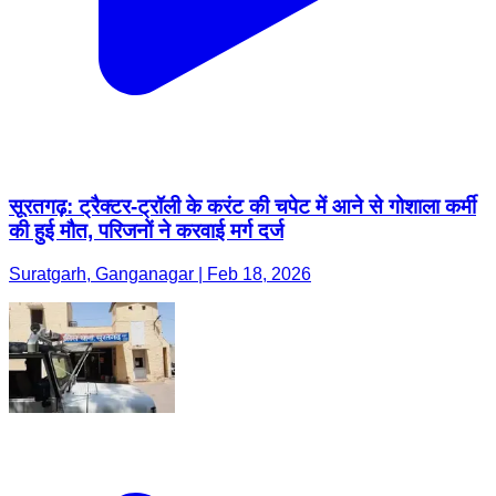
सूरतगढ़: ट्रैक्टर-ट्रॉली के करंट की चपेट में आने से गोशाला कर्मी
की हुई मौत, परिजनों ने करवाई मर्ग दर्ज
Suratgarh, Ganganagar | Feb 18, 2026