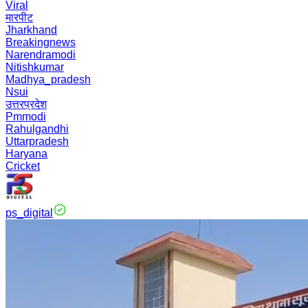
Viral
मारपीट
Jharkhand
Breakingnews
Narendramodi
Nitishkumar
Madhya_pradesh
Nsui
उत्तरप्रदेश
Pmmodi
Rahulgandhi
Uttarpradesh
Haryana
Cricket
ps_digital