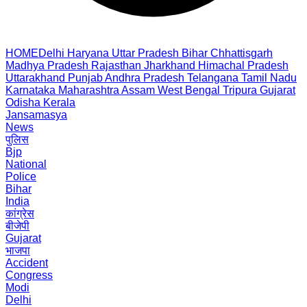
HOME
Delhi
Haryana
Uttar Pradesh
Bihar
Chhattisgarh
Madhya Pradesh
Rajasthan
Jharkhand
Himachal Pradesh
Uttarakhand
Punjab
Andhra Pradesh
Telangana
Tamil Nadu
Karnataka
Maharashtra
Assam
West Bengal
Tripura
Gujarat
Odisha
Kerala
Jansamasya
News
पुलिस
Bjp
National
Police
Bihar
India
कांग्रेस
बीजेपी
Gujarat
भाजपा
Accident
Congress
Modi
Delhi