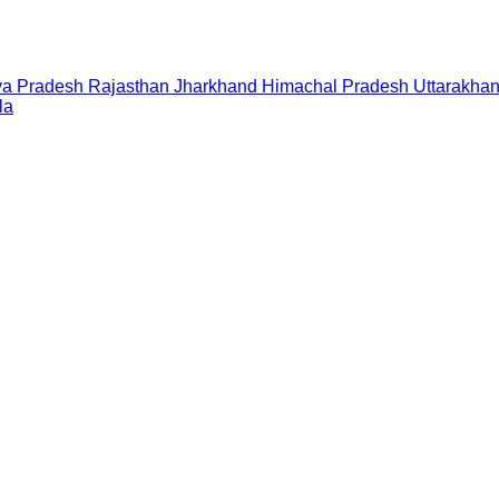
a Pradesh
Rajasthan
Jharkhand
Himachal Pradesh
Uttarakha
la