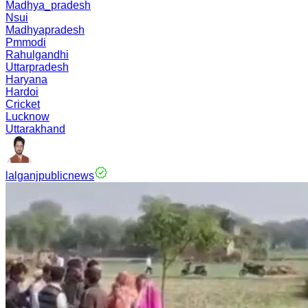
Madhya_pradesh
Nsui
Madhyapradesh
Pmmodi
Rahulgandhi
Uttarpradesh
Haryana
Hardoi
Cricket
Lucknow
Uttarakhand
lalganjpublicnews