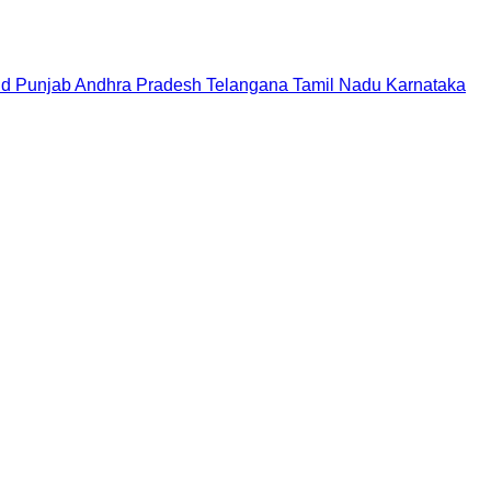
nd
Punjab
Andhra Pradesh
Telangana
Tamil Nadu
Karnataka