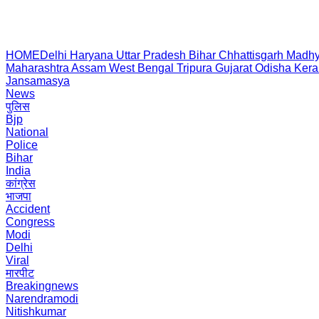
HOME
Delhi
Haryana
Uttar Pradesh
Bihar
Chhattisgarh
Madhy
Maharashtra
Assam
West Bengal
Tripura
Gujarat
Odisha
Kera
Jansamasya
News
पुलिस
Bjp
National
Police
Bihar
India
कांग्रेस
भाजपा
Accident
Congress
Modi
Delhi
Viral
मारपीट
Breakingnews
Narendramodi
Nitishkumar