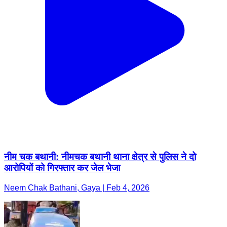
नीम चक बथानी: नीमचक बथानी थाना क्षेत्र से पुलिस ने दो
आरोपियों को गिरफ्तार कर जेल भेजा
Neem Chak Bathani, Gaya | Feb 4, 2026