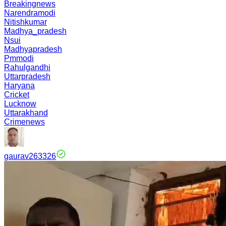
Breakingnews
Narendramodi
Nitishkumar
Madhya_pradesh
Nsui
Madhyapradesh
Pmmodi
Rahulgandhi
Uttarpradesh
Haryana
Cricket
Lucknow
Uttarakhand
Crimenews
gaurav263326