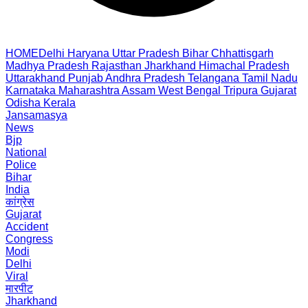
HOME
Delhi
Haryana
Uttar Pradesh
Bihar
Chhattisgarh
Madhya Pradesh
Rajasthan
Jharkhand
Himachal Pradesh
Uttarakhand
Punjab
Andhra Pradesh
Telangana
Tamil Nadu
Karnataka
Maharashtra
Assam
West Bengal
Tripura
Gujarat
Odisha
Kerala
Jansamasya
News
Bjp
National
Police
Bihar
India
कांग्रेस
Gujarat
Accident
Congress
Modi
Delhi
Viral
मारपीट
Jharkhand