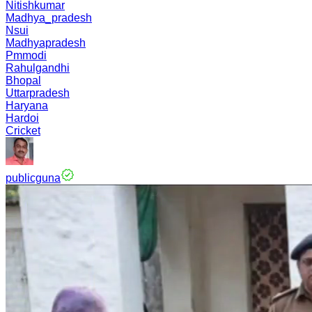
Nitishkumar
Madhya_pradesh
Nsui
Madhyapradesh
Pmmodi
Rahulgandhi
Bhopal
Uttarpradesh
Haryana
Hardoi
Cricket
publicguna