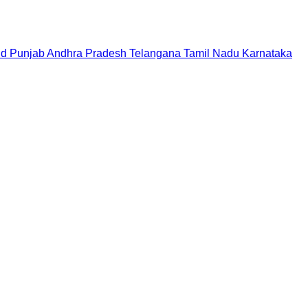
nd
Punjab
Andhra Pradesh
Telangana
Tamil Nadu
Karnataka