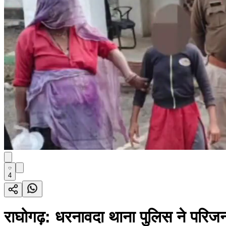
4
राघोगढ़: धरनावदा थाना पुलिस ने परिज