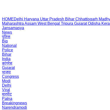
HOME
Delhi
Haryana
Uttar Pradesh
Bihar
Chhattisgarh
Madhy
Maharashtra
Assam
West Bengal
Tripura
Gujarat
Odisha
Kera
Jansamasya
News
पुलिस
Bjp
National
Police
Bihar
India
कांग्रेस
Gujarat
भाजपा
Congress
Modi
Delhi
Viral
मारपीट
Patna
Breakingnews
Narendramodi