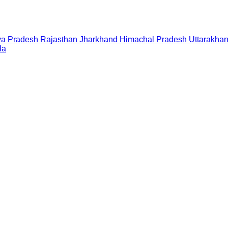
a Pradesh
Rajasthan
Jharkhand
Himachal Pradesh
Uttarakha
la