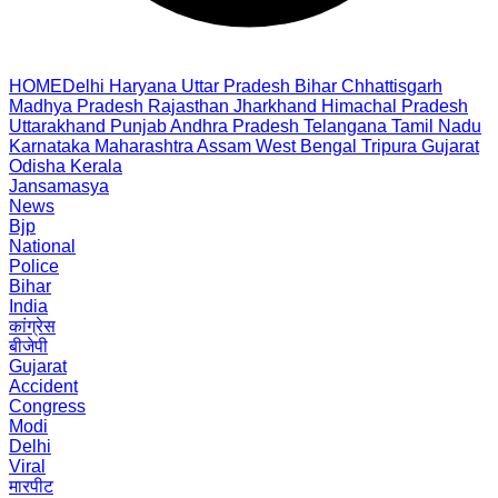
HOME
Delhi
Haryana
Uttar Pradesh
Bihar
Chhattisgarh
Madhya Pradesh
Rajasthan
Jharkhand
Himachal Pradesh
Uttarakhand
Punjab
Andhra Pradesh
Telangana
Tamil Nadu
Karnataka
Maharashtra
Assam
West Bengal
Tripura
Gujarat
Odisha
Kerala
Jansamasya
News
Bjp
National
Police
Bihar
India
कांग्रेस
बीजेपी
Gujarat
Accident
Congress
Modi
Delhi
Viral
मारपीट