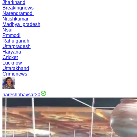
Jharkhand
Breakingnews
Narendramodi
Nitishkumar
Madhya_pradesh
Nsui
Pmmodi
Rahulgandhi
Uttarpradesh
Haryana
Cricket
Lucknow
Uttarakhand
Crimenews
nareshbhavsar30