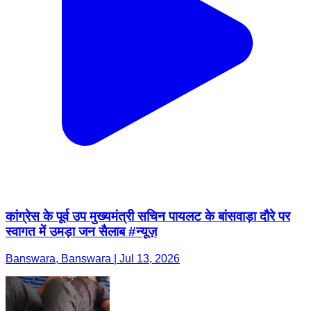
कांग्रेस के पूर्व उप मुख्यमंत्री सचिन पायलट के बांसवाड़ा दौरे पर
स्वागत में उमड़ा जन सैलाब #न्यूज़
Banswara, Banswara | Jul 13, 2026