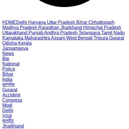
HOME
Delhi
Haryana
Uttar Pradesh
Bihar
Chhattisgarh
Madhya Pradesh
Rajasthan
Jharkhand
Himachal Pradesh
Uttarakhand
Punjab
Andhra Pradesh
Telangana
Tamil Nadu
Karnataka
Maharashtra
Assam
West Bengal
Tripura
Gujarat
Odisha
Kerala
Jansamasya
News
Bjp
National
Police
Bihar
India
कांग्रेस
Gujarat
Accident
Congress
Modi
Delhi
Viral
मारपीट
Jharkhand