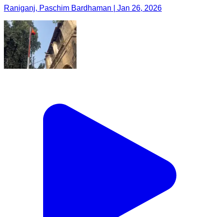
Raniganj, Paschim Bardhaman | Jan 26, 2026