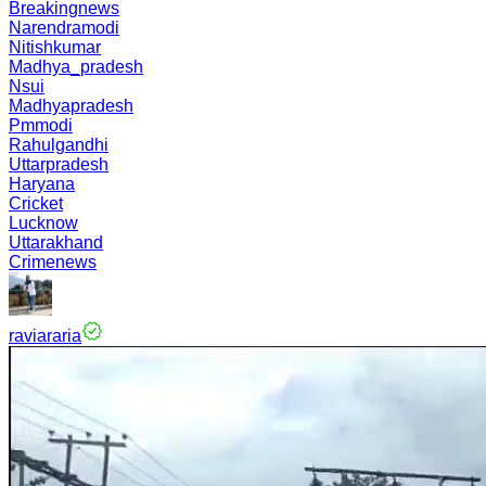
Breakingnews
Narendramodi
Nitishkumar
Madhya_pradesh
Nsui
Madhyapradesh
Pmmodi
Rahulgandhi
Uttarpradesh
Haryana
Cricket
Lucknow
Uttarakhand
Crimenews
raviararia