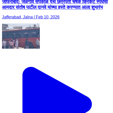
जाफराबाद: जळगाव सपकाळ येथे छत्रपती चषक क्रिकेट स्पर्धेचा
आमदार संतोष पाटील दानवे यांच्या हस्ते करण्यात आला शुभारंभ
Jafferabad, Jalna | Feb 10, 2026