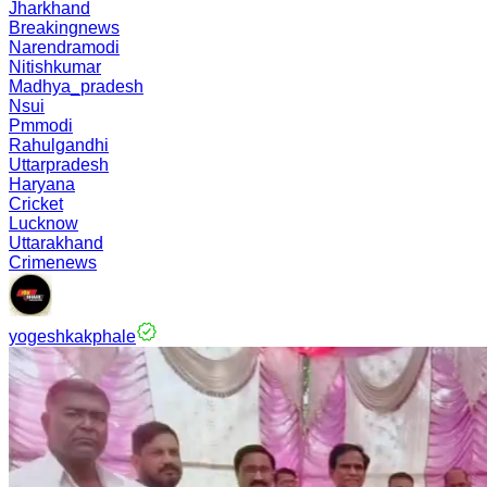
Jharkhand
Breakingnews
Narendramodi
Nitishkumar
Madhya_pradesh
Nsui
Pmmodi
Rahulgandhi
Uttarpradesh
Haryana
Cricket
Lucknow
Uttarakhand
Crimenews
yogeshkakphale