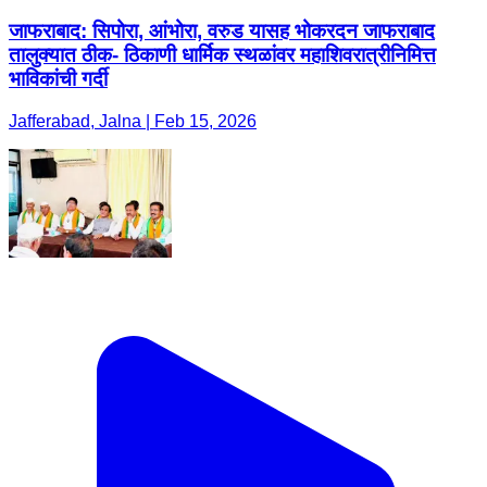
जाफराबाद: सिपोरा, आंभोरा, वरुड यासह भोकरदन जाफराबाद
तालुक्यात ठीक- ठिकाणी धार्मिक स्थळांवर महाशिवरात्रीनिमित्त
भाविकांची गर्दी
Jafferabad, Jalna | Feb 15, 2026