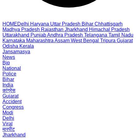
HOME
Delhi
Haryana
Uttar Pradesh
Bihar
Chhattisgarh
Madhya Pradesh
Rajasthan
Jharkhand
Himachal Pradesh
Uttarakhand
Punjab
Andhra Pradesh
Telangana
Tamil Nadu
Karnataka
Maharashtra
Assam
West Bengal
Tripura
Gujarat
Odisha
Kerala
Jansamasya
News
Bjp
National
Police
Bihar
India
कांग्रेस
Gujarat
Accident
Congress
Modi
Delhi
Viral
मारपीट
Jharkhand