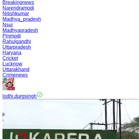
Breakingnews
Narendramodi
Nitishkumar
Madhya_pradesh
Nsui
Madhyapradesh
Pmmodi
Rahulgandhi
Uttarpradesh
Haryana
Cricket
Lucknow
Uttarakhand
Crimenews
lodhi.durgsingh