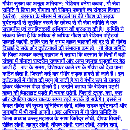
गौवंश सुरक्षा का अनूठा अभियान: 'रेडियम बनेगा कवच', गौ सेवा
समिति ने लिया हर गौमाता को रेडियम पहनाने का संकल्प दिनारा
(करैरा)। बरसात के मौसम में सड़कों पर बैठे गौवंश को सड़क
दुर्घटनाओं से सुरक्षित रखने के उद्देश्य से गौ सेवा समिति ने एक
सराहनीय एवं जनहितकारी अभियान की शुरुआत की है। समिति ने
संकल्प लिया है कि अधिक से अधिक गौवंश को रेडियम पट्टियां
पहनाई जाएंगी, ताकि रात के समय वाहन चालकों को दूर से ही गौवंश
दिखाई दे सके और दुर्घटनाओं की संभावना कम हो। गौ सेवा समिति
के जिला अध्यक्ष कल्लू महाराज ने बताया कि बरसात के दिनों में बड़ी
संख्या में गौमाता राष्ट्रीय राजमार्गों और अन्य प्रमुख सड़कों पर बैठ
जाती हैं। रात के समय, विशेषकर काले रंग के गौवंश को देख पाना
कठिन होता है, जिससे कई बार गंभीर सड़क हादसे हो जाते हैं। इन
दुर्घटनाओं में गौवंश की मृत्यु हो जाती है या वे गंभीर रूप से घायल
होकर जीवनभर पीड़ा झेलते हैं। उन्होंने बताया कि रेडियम पट्टी
वाहन की हेडलाइट पड़ते ही चमक उठेगी, जिससे ट्रक, बस, कार
और दोपहिया वाहन चालक समय रहते सतर्क हो सकेंगे। इससे न
केवल गौवंश की सुरक्षा सुनिश्चित होगी, बल्कि सड़क दुर्घटनाओं और
जनहानि में भी कमी आएगी। इस अभियान में गौ सेवा समिति के
जिला अध्यक्ष कल्लू महाराज के साथ जितेंद्र लोधी, दीपक तिवारी,
रोहित लोधी, बहादुर लोधी, दीपक लोधी, राजा लोधी, आनंद शर्मा,