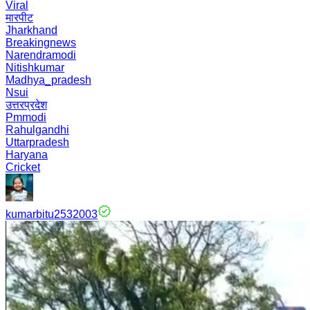
Viral
मारपीट
Jharkhand
Breakingnews
Narendramodi
Nitishkumar
Madhya_pradesh
Nsui
उत्तरप्रदेश
Pmmodi
Rahulgandhi
Uttarpradesh
Haryana
Cricket
kumarbitu2532003