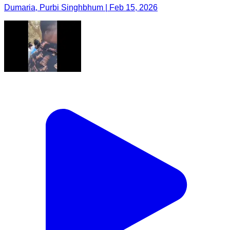
Dumaria, Purbi Singhbhum | Feb 15, 2026