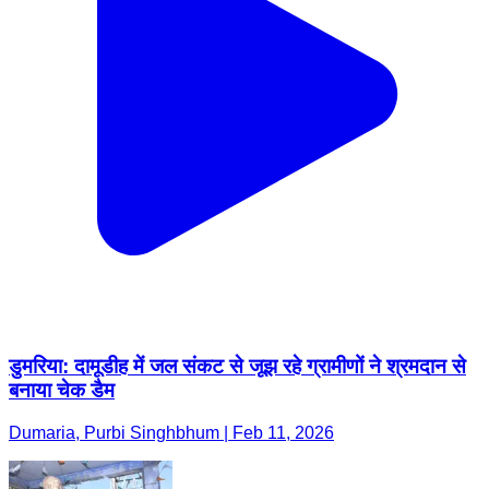
डुमरिया: दामूडीह में जल संकट से जूझ रहे ग्रामीणों ने श्रमदान से
बनाया चेक डैम
Dumaria, Purbi Singhbhum | Feb 11, 2026