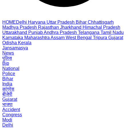
HOME
Delhi
Haryana
Uttar Pradesh
Bihar
Chhattisgarh
Madhya Pradesh
Rajasthan
Jharkhand
Himachal Pradesh
Uttarakhand
Punjab
Andhra Pradesh
Telangana
Tamil Nadu
Karnataka
Maharashtra
Assam
West Bengal
Tripura
Gujarat
Odisha
Kerala
Jansamasya
News
पुलिस
Bjp
National
Police
Bihar
India
कांग्रेस
बीजेपी
Gujarat
भाजपा
Accident
Congress
Modi
Delhi