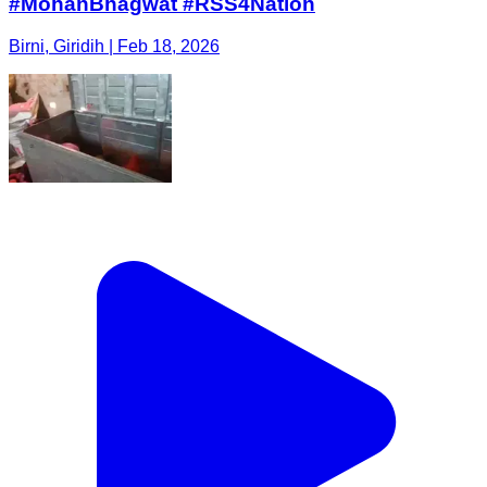
#MohanBhagwat #RSS4Nation
Birni, Giridih | Feb 18, 2026