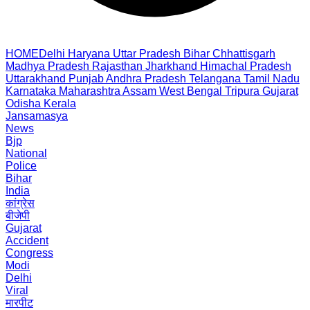
HOME
Delhi
Haryana
Uttar Pradesh
Bihar
Chhattisgarh
Madhya Pradesh
Rajasthan
Jharkhand
Himachal Pradesh
Uttarakhand
Punjab
Andhra Pradesh
Telangana
Tamil Nadu
Karnataka
Maharashtra
Assam
West Bengal
Tripura
Gujarat
Odisha
Kerala
Jansamasya
News
Bjp
National
Police
Bihar
India
कांग्रेस
बीजेपी
Gujarat
Accident
Congress
Modi
Delhi
Viral
मारपीट