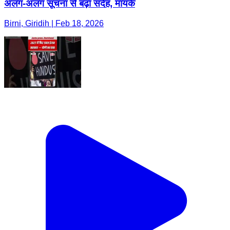
अलग-अलग सूचना से बढ़ा संदेह, मायके
Birni, Giridih | Feb 18, 2026