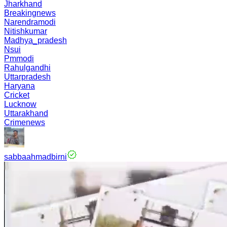
Jharkhand
Breakingnews
Narendramodi
Nitishkumar
Madhya_pradesh
Nsui
Pmmodi
Rahulgandhi
Uttarpradesh
Haryana
Cricket
Lucknow
Uttarakhand
Crimenews
sabbaahmadbirni