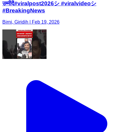
उम्मीदें#viralpost2026シ #viralvideoシ
#BreakingNews
Birni, Giridih | Feb 19, 2026