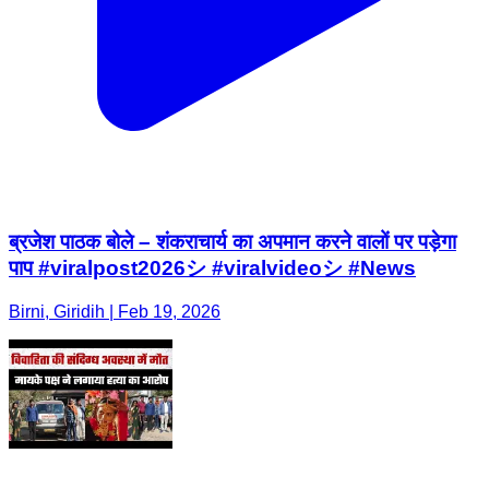
ब्रजेश पाठक बोले – शंकराचार्य का अपमान करने वालों पर पड़ेगा
पाप #viralpost2026シ #viralvideoシ #News
Birni, Giridih | Feb 19, 2026