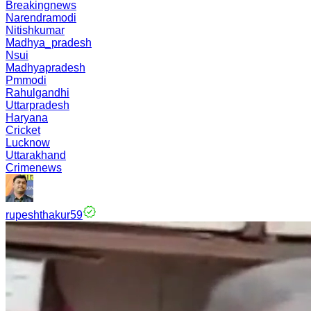
Breakingnews
Narendramodi
Nitishkumar
Madhya_pradesh
Nsui
Madhyapradesh
Pmmodi
Rahulgandhi
Uttarpradesh
Haryana
Cricket
Lucknow
Uttarakhand
Crimenews
rupeshthakur59