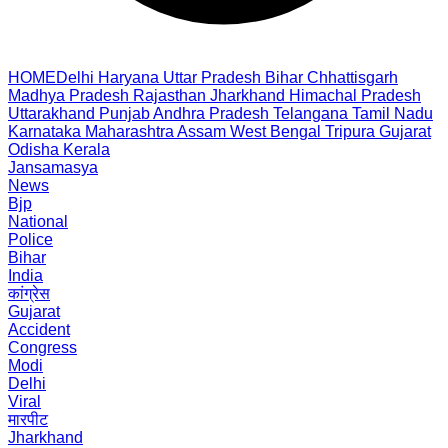
HOME
Delhi
Haryana
Uttar Pradesh
Bihar
Chhattisgarh
Madhya Pradesh
Rajasthan
Jharkhand
Himachal Pradesh
Uttarakhand
Punjab
Andhra Pradesh
Telangana
Tamil Nadu
Karnataka
Maharashtra
Assam
West Bengal
Tripura
Gujarat
Odisha
Kerala
Jansamasya
News
Bjp
National
Police
Bihar
India
कांग्रेस
Gujarat
Accident
Congress
Modi
Delhi
Viral
मारपीट
Jharkhand