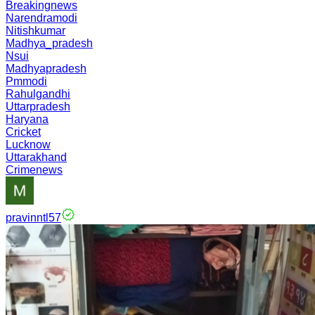
Breakingnews
Narendramodi
Nitishkumar
Madhya_pradesh
Nsui
Madhyapradesh
Pmmodi
Rahulgandhi
Uttarpradesh
Haryana
Cricket
Lucknow
Uttarakhand
Crimenews
pravinntl57