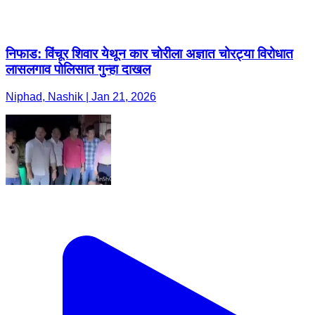
निफाड: विंचूर शिवार येथून कार चोरीला अज्ञात चोरट्या विरोधात
लासलगाव पोलिसात गुन्हा दाखल
Niphad, Nashik | Jan 21, 2026