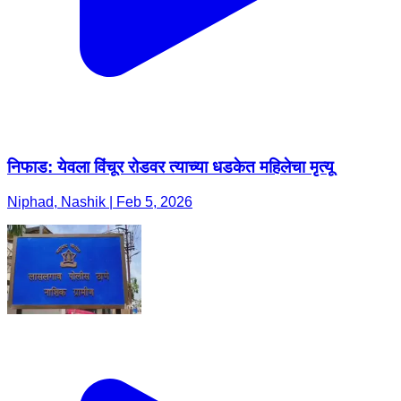
निफाड: येवला विंचूर रोडवर त्याच्या धडकेत महिलेचा मृत्यू
Niphad, Nashik | Feb 5, 2026