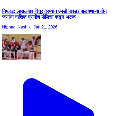
निफाड: लासलगाव विंचूर दरम्यान एमडी पावडर बाळगणाऱ्या दोन
जणांना नाशिक ग्रामीण पोलिसा कडून अटक
Niphad, Nashik | Jan 21, 2026