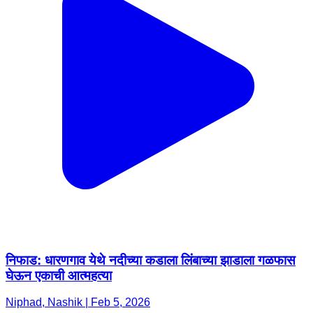
निफाड: धारणगाव येथे नदीच्या कडाला लिंबाच्या झाडाला गळफास
घेऊन एकाची आत्महत्या
Niphad, Nashik | Feb 5, 2026