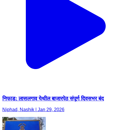
निफाड: लासलगाव येथील बाजारपेठ संपूर्ण दिवसभर बंद
Niphad, Nashik | Jan 29, 2026