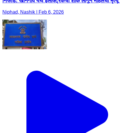
निफाड: खानगाव येथे इलेक्ट्रिकचा शॉक लागून महिलेचा मृत्यू
Niphad, Nashik | Feb 6, 2026