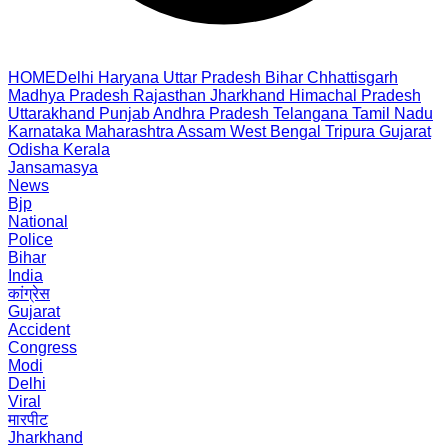
HOME
Delhi
Haryana
Uttar Pradesh
Bihar
Chhattisgarh
Madhya Pradesh
Rajasthan
Jharkhand
Himachal Pradesh
Uttarakhand
Punjab
Andhra Pradesh
Telangana
Tamil Nadu
Karnataka
Maharashtra
Assam
West Bengal
Tripura
Gujarat
Odisha
Kerala
Jansamasya
News
Bjp
National
Police
Bihar
India
कांग्रेस
Gujarat
Accident
Congress
Modi
Delhi
Viral
मारपीट
Jharkhand