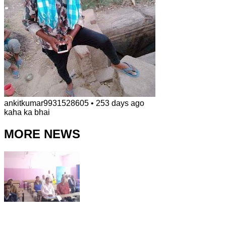
ankitkumar9931528605
•
253 days ago
kaha ka bhai
MORE NEWS