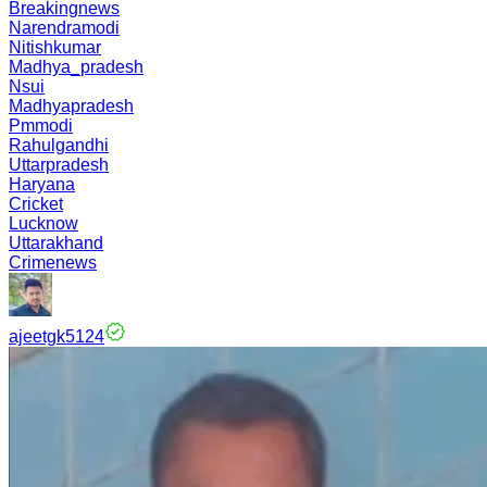
Breakingnews
Narendramodi
Nitishkumar
Madhya_pradesh
Nsui
Madhyapradesh
Pmmodi
Rahulgandhi
Uttarpradesh
Haryana
Cricket
Lucknow
Uttarakhand
Crimenews
ajeetgk5124