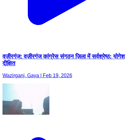
वज़ीरगंज: वज़ीरगंज कांग्रेस संगठन ज़िला में सर्वश्रेष्ठ: योगेश
दीक्षित
Wazirganj, Gaya | Feb 19, 2026