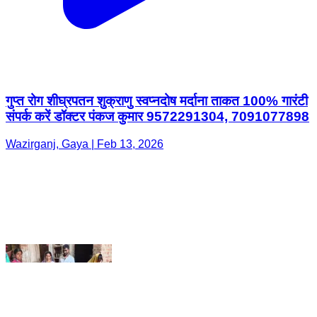
गुप्त रोग शीघ्रपतन शुक्राणु स्वप्नदोष मर्दाना ताकत 100% गारंटी
संपर्क करें डॉक्टर पंकज कुमार 9572291304, 7091077898
Wazirganj, Gaya | Feb 13, 2026