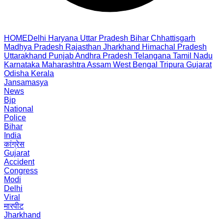
HOME
Delhi
Haryana
Uttar Pradesh
Bihar
Chhattisgarh
Madhya Pradesh
Rajasthan
Jharkhand
Himachal Pradesh
Uttarakhand
Punjab
Andhra Pradesh
Telangana
Tamil Nadu
Karnataka
Maharashtra
Assam
West Bengal
Tripura
Gujarat
Odisha
Kerala
Jansamasya
News
Bjp
National
Police
Bihar
India
कांग्रेस
Gujarat
Accident
Congress
Modi
Delhi
Viral
मारपीट
Jharkhand