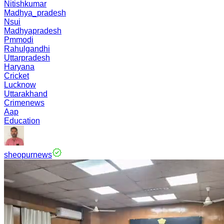
Nitishkumar
Madhya_pradesh
Nsui
Madhyapradesh
Pmmodi
Rahulgandhi
Uttarpradesh
Haryana
Cricket
Lucknow
Uttarakhand
Crimenews
Aap
Education
sheopurnews