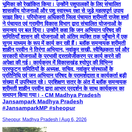
भूमिका को रेखांकित किया। उन्होंने पशुपालकों के लिए संचालित
शासकीय योजनाओं और पशु स्वास्थ्य रक्षा से जुड़े महत्वपूर्ण उपाय
साझा किए। परियोजना अधिकारी जिला पंचायत श्रीमती राजेश शर्मा
ने पंचायत एवं ग्रामीण विकास विभाग द्वारा संचालित योजनाओं के
समन्वय पर बल दिया। उन्होंने कहा कि जन अभियान परिषद की
समितियाँ शासन की योजनाओं को अंतिम व्यक्ति तक पहुँचाने में एक
सुगम माध्यम के रूप में कार्य कर रही हैं। ब्लॉक समन्वयक श्रीमती
शाहीन परवीन ने तिरंगा अभियान, नवांकुर सखी, स्वैच्छिकता पर्व और
सरकारी योजनाओं के प्रभावी दस्तावेजीकरण पर कार्य करने की
अपेक्षा की गई। कार्यक्रम में विकासखंड श्योपुर की विभिन्न
प्रस्फुटन समितियों के अध्यक्ष, सचिव, नवांकुर संस्थाओं के
प्रतिनिधि एवं जन अभियान परिषद के परामर्शदाता व कार्यकर्ता बड़ी
संख्या में उपस्थित रहे। प्रशिक्षण सत्र के अंत में ब्लॉक समन्वयक
श्रीमती शाहीन परवीन द्वारा आभार प्रदर्शन के साथ कार्यक्रम का
समापन किया गया। - CM Madhya Pradesh
Jansampark Madhya Pradesh
#JansamparkMP #sheopur
Sheopur, Madhya Pradesh | Aug 6, 2026