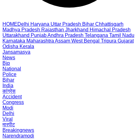
HOME
Delhi
Haryana
Uttar Pradesh
Bihar
Chhattisgarh
Madhya Pradesh
Rajasthan
Jharkhand
Himachal Pradesh
Uttarakhand
Punjab
Andhra Pradesh
Telangana
Tamil Nadu
Karnataka
Maharashtra
Assam
West Bengal
Tripura
Gujarat
Odisha
Kerala
Jansamasya
News
Bjp
National
Police
Bihar
India
कांग्रेस
Accident
Congress
Modi
Delhi
Viral
मारपीट
Breakingnews
Narendramodi