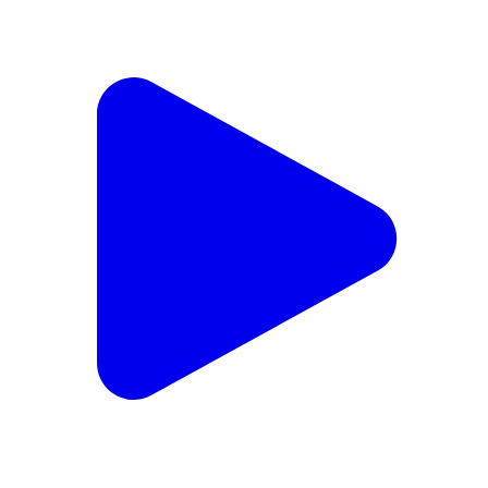
एसडीएम ने शिक्षक बनकर बच्चों को पढाई गणित रघुनाथपुर विद्यालय
का निरीक्षण किया ----- कलेक्टर सुश्री शीला दाहिमा के मार्गदर्शन में
एसडीएम विजयपुर श्री अभिषेक मिश्रा द्वारा आज शासकीय उच्चतर
माध्यमिक विद्यालय रघुनाथपुर का निरीक्षण किया गया। निरीक्षण के
दौरान उन्होंने शिक्षक की भूमिका निभाते हुए कक्षा 10वी के विद्यार्थियों