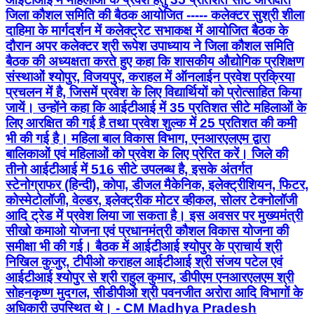
प्रचलन में है, जिसमें प्रवेश के लिए विद्यार्थियों को प्रोत्साहित किया
जायें। उन्होंने कहा कि आईटीआई में 35 प्रतिशत सीटे महिलाओं के
लिए आरक्षित की गई है तथा प्रवेश शुल्क में 25 प्रतिशत की कमी
भी की गई है। महिला बाल विकास विभाग, एनआरएलएम द्वारा
बालिकाओं एवं महिलाओं को प्रवेश के लिए प्रेरित करें। जिले की
तीनो आईटीआई में 516 सीटे उपलब्ध है, इसके अंतर्गत
स्टेनोग्राफर (हिन्दी), कोपा, डीजल मैकेनिक, इलेक्ट्रीशियन, फिटर,
कोस्मेटोलॉजी, वेल्डर, इलेक्ट्रीक मोटर व्हीकल, सोलर टेक्नोलॉजी
आदि ट्रेड में प्रवेश लिया जा सकता है। इस अवसर पर मुख्यमंत्री
सीखो कमाओ योजना एवं प्रधानमंत्री कौशल विकास योजना की
समीक्षा भी की गई। बैठक में आईटीआई श्योपुर के प्राचार्य श्री
निखिल कुजुर, टीपीओ कराहल आईटीआई श्री संजय पटेल एवं
आईटीआई श्योपुर से श्री राहुल कुमार, डीपीएम एनआरएलएम श्री
सोहनकृष्ण मुदगल, सीडीपीओ श्री पवनजीत अरोरा आदि विभागों के
अधिकारी उपस्थित थे। - CM Madhya Pradesh
Jansampark Madhya Pradesh
#JansamparkMP #sheopur
Sheopur, Madhya Pradesh | Aug 5, 2026