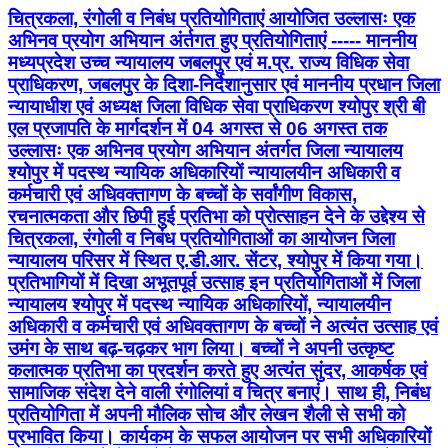
चित्रकला, रंगोली व निबंध प्रतियोगिताएं आयोजित उल्लासः एक
अभिनव प्रयोग अभियान अंर्तगत हुए प्रतियोगिताएं ----- माननीय
मध्यप्रदेश उच्च न्यायालय जबलपुर एवं म.प्र. राज्य विधिक सेवा
प्राधिकरण, जबलपुर के दिशा-निर्देशानुसार एवं माननीय प्रधान जिला
न्यायाधीश एवं अध्यक्ष जिला विधिक सेवा प्राधिकरण श्योपुर श्री बी
एल प्रजापति के मार्गदर्शन में 04 अगस्त से 06 अगस्त तक
उल्लासः एक अभिनव प्रयोग अभियान अंतर्गत जिला न्यायालय
श्योपुर में पदस्थ न्यायिक अधिकारियों न्यायालयीन अधिकारी व
कर्मचारी एवं अधिवक्तागण के बच्चों के सर्वांगीण विकास,
रचनात्मकता और छिपी हुई प्रतिभा को प्रोत्साहन देने के उद्देश्य से
चित्रकला, रंगोली व निबंध प्रतियोगिताओं का आयोजन जिला
न्यायालय परिसर में स्थित ए.डी.आर. सेंटर, श्योपुर में किया गया।
प्रतिभागियों में दिखा अभूतपूर्व उत्साह इन प्रतियोगिताओं में जिला
न्यायालय श्योपुर में पदस्थ न्यायिक अधिकारियों, न्यायालयीन
अधिकारी व कर्मचारी एवं अधिवक्तागण के बच्चों ने अत्यंत उत्साह एवं
उमंग के साथ बढ़-चढ़कर भाग लिया। बच्चों ने अपनी उत्कृष्ट
कलात्मक प्रतिभा का प्रदर्शन करते हुए अत्यंत सुंदर, आकर्षक एवं
सामाजिक संदेश देने वाली रंगोलियां व चित्र बनाएं। साथ ही, निबंध
प्रतियोगिता में अपनी मौलिक सोच और लेखन शैली से सभी को
प्रभावित किया। कार्यकम के सफल आयोजन पर सभी अधिकारियों