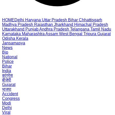
HOME
Delhi
Haryana
Uttar Pradesh
Bihar
Chhattisgarh
Madhya Pradesh
Rajasthan
Jharkhand
Himachal Pradesh
Uttarakhand
Punjab
Andhra Pradesh
Telangana
Tamil Nadu
Karnataka
Maharashtra
Assam
West Bengal
Tripura
Gujarat
Odisha
Kerala
Jansamasya
News
Bjp
National
Police
Bihar
India
कांग्रेस
बीजेपी
Gujarat
भाजपा
Accident
Congress
Modi
Delhi
Viral