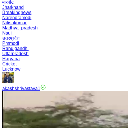
मारपीट
Jharkhand
Breakingnews
Narendramodi
Nitishkumar
Madhya_pradesh
Nsui
उत्तरप्रदेश
Pmmodi
Rahulgandhi
Uttarpradesh
Haryana
Cricket
Lucknow
akashshrivastava1