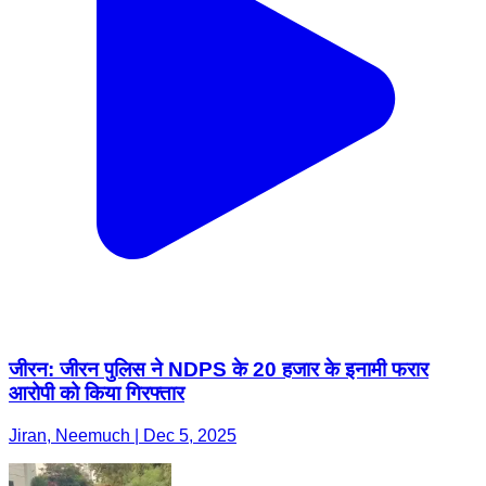
जीरन: जीरन पुलिस ने NDPS के 20 हजार के इनामी फरार
आरोपी को किया गिरफ्तार
Jiran, Neemuch | Dec 5, 2025