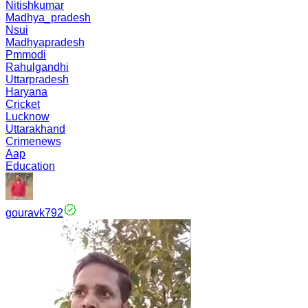
Nitishkumar
Madhya_pradesh
Nsui
Madhyapradesh
Pmmodi
Rahulgandhi
Uttarpradesh
Haryana
Cricket
Lucknow
Uttarakhand
Crimenews
Aap
Education
gouravk792