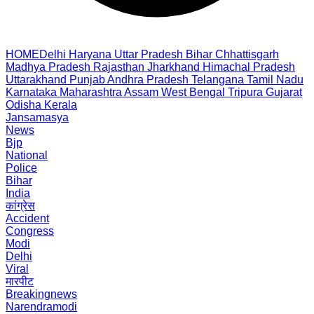
HOME
Delhi
Haryana
Uttar Pradesh
Bihar
Chhattisgarh
Madhya Pradesh
Rajasthan
Jharkhand
Himachal Pradesh
Uttarakhand
Punjab
Andhra Pradesh
Telangana
Tamil Nadu
Karnataka
Maharashtra
Assam
West Bengal
Tripura
Gujarat
Odisha
Kerala
Jansamasya
News
Bjp
National
Police
Bihar
India
कांग्रेस
Accident
Congress
Modi
Delhi
Viral
मारपीट
Breakingnews
Narendramodi