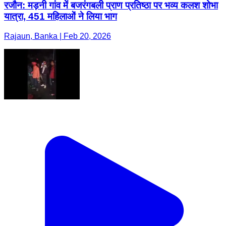
रजौन: मड़नी गांव में बजरंगबली प्राण प्रतिष्ठा पर भव्य कलश शोभा
यात्रा, 451 महिलाओं ने लिया भाग
Rajaun, Banka | Feb 20, 2026