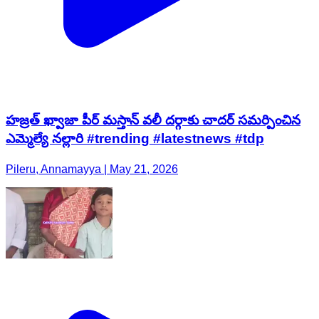
హజ్రత్ ఖ్వాజా పీర్ మస్తాన్ వలీ దర్గాకు చాదర్ సమర్పించిన
ఎమ్మెల్యే నల్లారి #trending #latestnews #tdp
Pileru, Annamayya | May 21, 2026