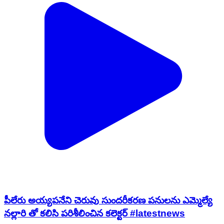
పీలేరు అయ్యపనేని చెరువు సుందరీకరణ పనులను ఎమ్మెల్యే
నల్లారి తో కలిసి పరిశీలించిన కలెక్టర్ #latestnews