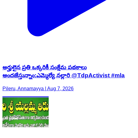
అర్హులైన ప్రతి ఒక్కరికీ సంక్షేమ పథకాలు
అందజేస్తున్నాం:ఎమ్మెల్యే నల్లారి @TdpActivist #mla
Pileru, Annamayya | Aug 7, 2026