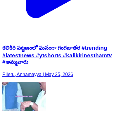
కలికిరి పట్టణంలో ఘనంగా గంగజాతర #trending
#latestnews #ytshorts #kalikirinesthamtv
#అమ్మవారు
Pileru, Annamayya | May 25, 2026