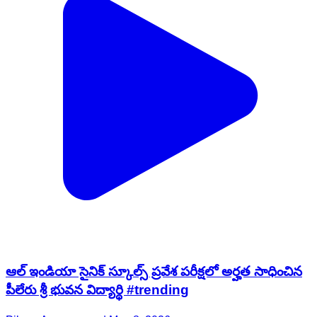
ఆల్ ఇండియా సైనిక్ స్కూల్స్ ప్రవేశ పరీక్షలో అర్హత సాధించిన
పీలేరు శ్రీ భువన విద్యార్థి #trending