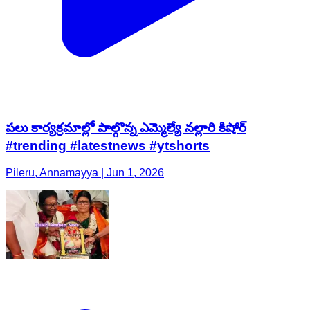
పలు కార్యక్రమాల్లో పాల్గొన్న ఎమ్మెల్యే నల్లారి కిషోర్
#trending #latestnews #ytshorts
Pileru, Annamayya | Jun 1, 2026