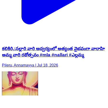
కలికిరి,:నల్లారి వారి ఆధ్వర్యంలో అత్యంత వైభవంగా వారాహి
అమ్మ వారి రథోత్సవం #mla #nallari #ఎల్లమ్మ
Pileru, Annamayya | Jul 18, 2026