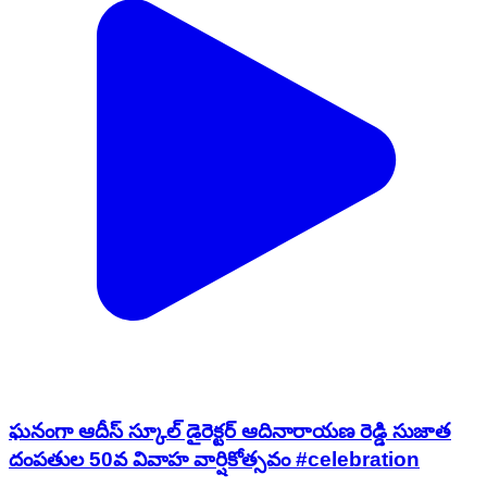
ఘనంగా ఆదీస్ స్కూల్ డైరెక్టర్ ఆదినారాయణ రెడ్డి సుజాత
దంపతుల 50వ వివాహ వార్షికోత్సవం #celebration