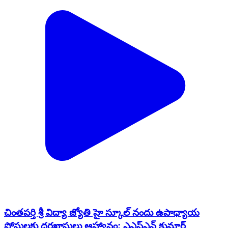
చింతపర్తి శ్రీ విద్యా జ్యోతి హై స్కూల్ నందు ఉపాధ్యాయ
పోస్టులకు దరఖాస్తులు ఆహ్వానం: ఎఎస్ఎన్ కుమార్