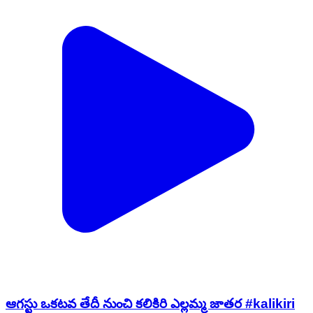
ఆగస్టు ఒకటవ తేదీ నుంచి కలికిరి ఎల్లమ్మ జాతర #kalikiri