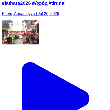
#jathara2026 #ఎల్లమ్మ #tirunal
Pileru, Annamayya | Jul 26, 2026