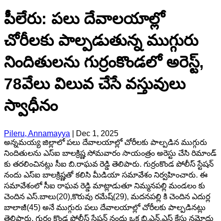
పీలేరు: పలు దేవాలయాల్లో
చోరీలకు పాల్పడుతున్న ముగ్గురు
నిందితులను గుర్రంకొండలో అరెస్ట్,
78వేలు విలువ చేసే వస్తువులు
స్వాధీనం
Pileru, Annamayya
|
Dec 1, 2025
అన్నమయ్య జిల్లాలో పలు దేవాలయాల్లో చోరీలకు పాల్పడిన ముగ్గురు
నిందితులను ఎస్ఐ బాలక్రిష్ణ సోమవారం సాయంత్రం అరెస్టు చేసి రిమాండ్
కు తరలించినట్లు సీఐ బి.రాఘవ రెడ్డి తెలిపారు. గుర్రంకొండ పోలీస్ స్టేషన్
నందు ఎస్ఐ బాలక్రిష్ణతో కలిసి మీడియా సమావేశం నిర్వహించారు. ఈ
సమావేశంలో సీఐ రాఘవ రెడ్డి మాట్లాడుతూ నిమ్మనపల్లి మండలం కు
చెందిన ఎస్.బాలు(20),కొరువు రమేష్(29), మదనపల్లి కి చెందిన ఎదుర్ల
బాలాజీ(45) అనే ముగ్గురు పలు దేవాలయాల్లో చోరీలకు పాల్పడినట్లు
తెలిపారు. గుర్రం కొండ పోలీస్ స్టేషన్ నందు ఒక బి.ఎన్.ఎస్ కేసు నమోదు