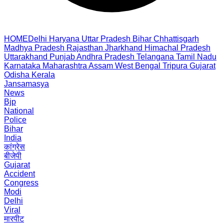
HOME
Delhi
Haryana
Uttar Pradesh
Bihar
Chhattisgarh
Madhya Pradesh
Rajasthan
Jharkhand
Himachal Pradesh
Uttarakhand
Punjab
Andhra Pradesh
Telangana
Tamil Nadu
Karnataka
Maharashtra
Assam
West Bengal
Tripura
Gujarat
Odisha
Kerala
Jansamasya
News
Bjp
National
Police
Bihar
India
कांग्रेस
बीजेपी
Gujarat
Accident
Congress
Modi
Delhi
Viral
मारपीट