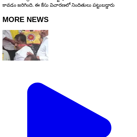
కావడం జరిగింది. ఈ కేసు విచారణలో నిందితులు పట్టుబడ్డారు
MORE NEWS