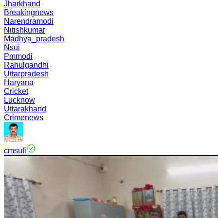
Jharkhand
Breakingnews
Narendramodi
Nitishkumar
Madhya_pradesh
Nsui
Pmmodi
Rahulgandhi
Uttarpradesh
Haryana
Cricket
Lucknow
Uttarakhand
Crimenews
cmsufi