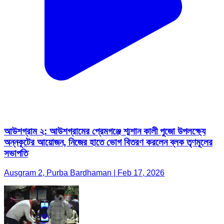
আউশগ্রাম ২: আউশগ্রামের প্রেমগঞ্জে শ্মশান কালী পুজো উপলক্ষ্যে
অন্নকূটের আয়োজন, নিজের হাতে ভোগ বিতরণ করলেন ব্লক তৃণমূলের
সভাপতি
Ausgram 2, Purba Bardhaman | Feb 17, 2026