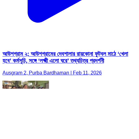
আউশগ্রাম ২: আউশগ্রামের দেবশালার রায়কোনা ফুটবল মাঠে ‘খেলা
হবে’ কর্মসূচি, সঙ্গে ‘লক্ষ্মী এলো ঘরে’ তথ্যচিত্র প্রদর্শনী
Ausgram 2, Purba Bardhaman | Feb 11, 2026