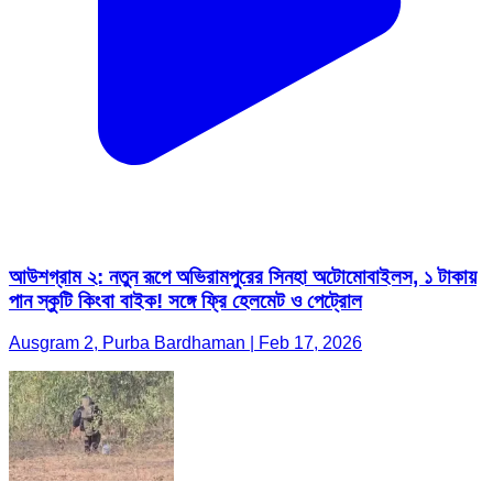
আউশগ্রাম ২: নতুন রূপে অভিরামপুরের সিনহা অটোমোবাইলস, ১ টাকায়
পান স্কুটি কিংবা বাইক! সঙ্গে ফ্রি হেলমেট ও পেট্রোল
Ausgram 2, Purba Bardhaman | Feb 17, 2026