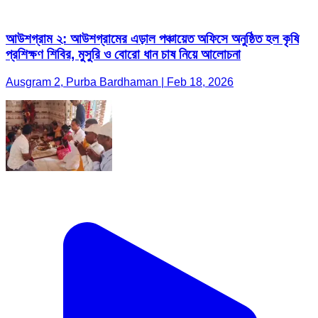
আউশগ্রাম ২: আউশগ্রামের এড়াল পঞ্চায়েত অফিসে অনুষ্ঠিত হল কৃষি
প্রশিক্ষণ শিবির, মুসুরি ও বোরো ধান চাষ নিয়ে আলোচনা
Ausgram 2, Purba Bardhaman | Feb 18, 2026