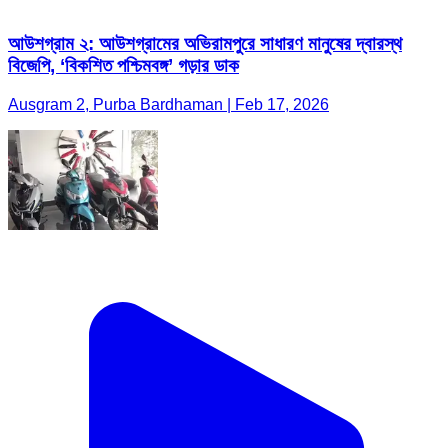
আউশগ্রাম ২: আউশগ্রামের অভিরামপুরে সাধারণ মানুষের দ্বারস্থ
বিজেপি, ‘বিকশিত পশ্চিমবঙ্গ’ গড়ার ডাক
Ausgram 2, Purba Bardhaman | Feb 17, 2026