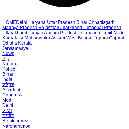
HOME
Delhi
Haryana
Uttar Pradesh
Bihar
Chhattisgarh
Madhya Pradesh
Rajasthan
Jharkhand
Himachal Pradesh
Uttarakhand
Punjab
Andhra Pradesh
Telangana
Tamil Nadu
Karnataka
Maharashtra
Assam
West Bengal
Tripura
Gujarat
Odisha
Kerala
Jansamasya
News
Bjp
National
Police
Bihar
India
कांग्रेस
Accident
Congress
Modi
Delhi
Viral
मारपीट
Breakingnews
Narendramodi