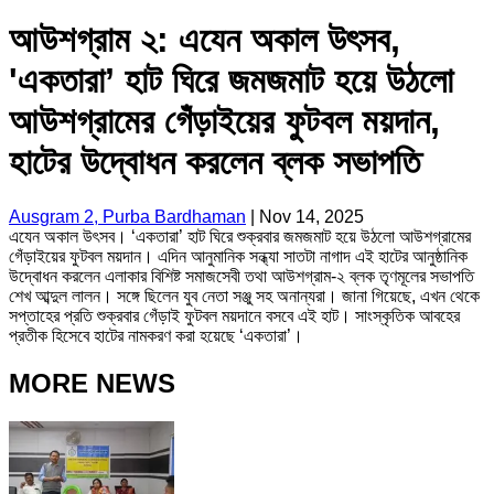
আউশগ্রাম ২: এযেন অকাল উৎসব,
'একতারা’ হাট ঘিরে জমজমাট হয়ে উঠলো
আউশগ্রামের গেঁড়াইয়ের ফুটবল ময়দান,
হাটের উদ্বোধন করলেন ব্লক সভাপতি
Ausgram 2, Purba Bardhaman
|
Nov 14, 2025
এযেন অকাল উৎসব। ‘একতারা’ হাট ঘিরে শুক্রবার জমজমাট হয়ে উঠলো আউশগ্রামের
গেঁড়াইয়ের ফুটবল ময়দান। এদিন আনুমানিক সন্ধ্যা সাতটা নাগাদ এই হাটের আনুষ্ঠানিক
উদ্বোধন করলেন এলাকার বিশিষ্ট সমাজসেবী তথা আউশগ্রাম-২ ব্লক তৃণমূলের সভাপতি
শেখ আব্দুল লালন। সঙ্গে ছিলেন যুব নেতা সঞ্জু সহ অনান্যরা। জানা গিয়েছে, এখন থেকে
সপ্তাহের প্রতি শুক্রবার গেঁড়াই ফুটবল ময়দানে বসবে এই হাট। সাংস্কৃতিক আবহের
প্রতীক হিসেবে হাটের নামকরণ করা হয়েছে ‘একতারা’।
MORE NEWS