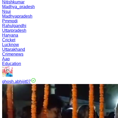
Nitishkumar
Madhya_pradesh
Nsui
Madhyapradesh
Pmmodi
Rahulgandhi
Uttarpradesh
Haryana
Cricket
Lucknow
Uttarakhand
Crimenews
Aap
Education
ghosh.abhijit07