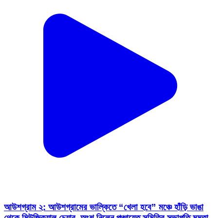
আউশগ্রাম ২: আউশগ্রামের ভাল্কিতে “খেলা হবে” মঞ্চে হাঁড়ি ভাঙা
থেকে মিউজিক্যাল চেয়ার, অংশ নিলেন পঞ্চায়েত সমিতির সভাপতি মমতা