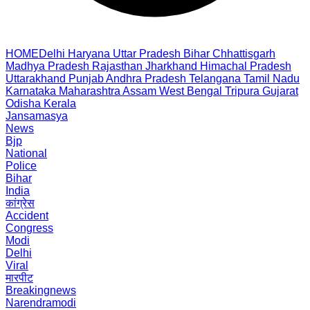
HOME
Delhi
Haryana
Uttar Pradesh
Bihar
Chhattisgarh
Madhya Pradesh
Rajasthan
Jharkhand
Himachal Pradesh
Uttarakhand
Punjab
Andhra Pradesh
Telangana
Tamil Nadu
Karnataka
Maharashtra
Assam
West Bengal
Tripura
Gujarat
Odisha
Kerala
Jansamasya
News
Bjp
National
Police
Bihar
India
कांग्रेस
Accident
Congress
Modi
Delhi
Viral
मारपीट
Breakingnews
Narendramodi