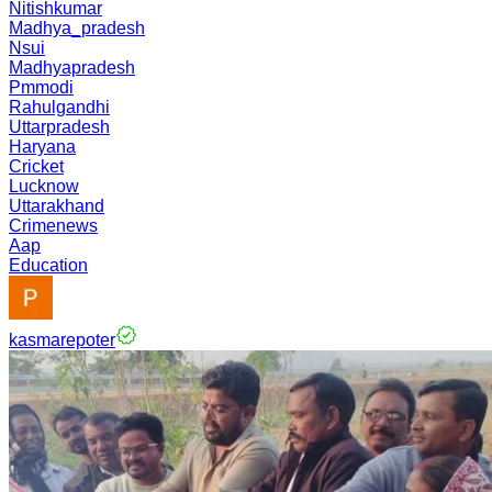
Nitishkumar
Madhya_pradesh
Nsui
Madhyapradesh
Pmmodi
Rahulgandhi
Uttarpradesh
Haryana
Cricket
Lucknow
Uttarakhand
Crimenews
Aap
Education
kasmarepoter