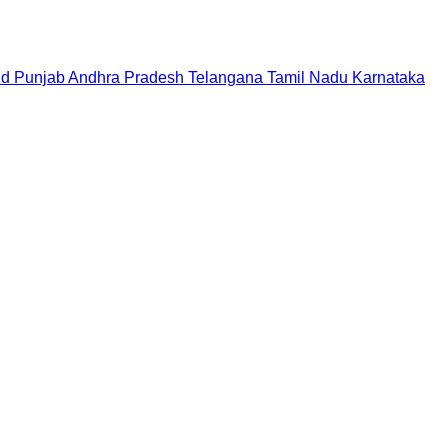
nd
Punjab
Andhra Pradesh
Telangana
Tamil Nadu
Karnataka