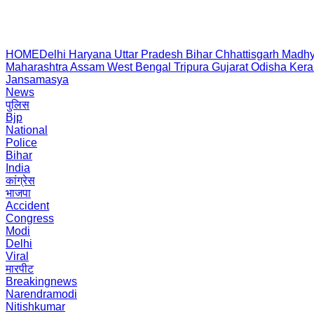
HOME
Delhi
Haryana
Uttar Pradesh
Bihar
Chhattisgarh
Madhy
Maharashtra
Assam
West Bengal
Tripura
Gujarat
Odisha
Kera
Jansamasya
News
पुलिस
Bjp
National
Police
Bihar
India
कांग्रेस
भाजपा
Accident
Congress
Modi
Delhi
Viral
मारपीट
Breakingnews
Narendramodi
Nitishkumar