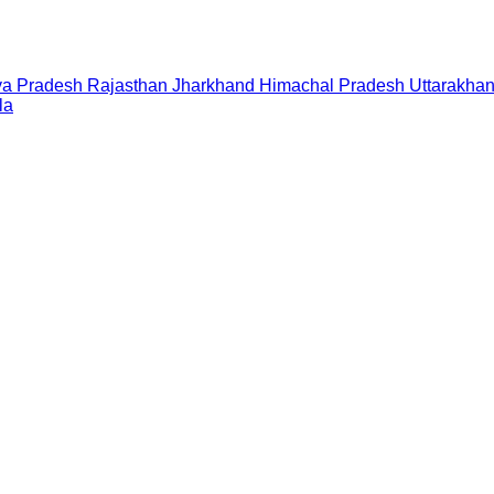
a Pradesh
Rajasthan
Jharkhand
Himachal Pradesh
Uttarakha
la