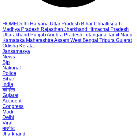
HOME
Delhi
Haryana
Uttar Pradesh
Bihar
Chhattisgarh
Madhya Pradesh
Rajasthan
Jharkhand
Himachal Pradesh
Uttarakhand
Punjab
Andhra Pradesh
Telangana
Tamil Nadu
Karnataka
Maharashtra
Assam
West Bengal
Tripura
Gujarat
Odisha
Kerala
Jansamasya
News
Bjp
National
Police
Bihar
India
कांग्रेस
Gujarat
Accident
Congress
Modi
Delhi
Viral
मारपीट
Jharkhand