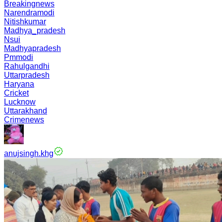
Breakingnews
Narendramodi
Nitishkumar
Madhya_pradesh
Nsui
Madhyapradesh
Pmmodi
Rahulgandhi
Uttarpradesh
Haryana
Cricket
Lucknow
Uttarakhand
Crimenews
anujsingh.khg