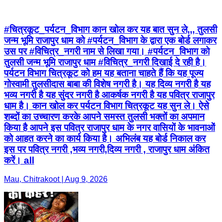
#चित्रकूट_पर्यटन_विभाग कान खोल कर यह बात सुन ले,,, तुलसी
जन्म भूमि राजापुर धाम को #पर्यटन_विभाग के द्वारा एक बोर्ड लगाकर
उस पर #विचित्र_नगरी नाम से लिखा गया। #पर्यटन_विभाग को
तुलसी जन्म भूमि राजापुर धाम #विचित्र_नगरी दिखाई दे रही है।
पर्यटन विभाग चित्रकूट को हम यह बताना चाहते हैं कि यह पूज्य
गोस्वामी तुलसीदास बाबा की विशेष नगरी है। यह दिव्य नगरी है यह
भव्य नगरी है यह सुंदर नगरी है आकर्षक नगरी है यह पवित्र राजापुर
धाम है। कान खोल कर पर्यटन विभाग चित्रकूट यह सुन ले। ऐसे
शब्दों का उच्चारण करके आपने समस्त तुलसी भक्तों का अपमान
किया है आपने इस पवित्र राजापुर धाम के नगर वासियों के भावनाओं
को आहत करने का कार्य किया है। अभिलंब यह बोर्ड निकाल कर
इस पर पवित्र नगरी ,भव्य नगरी,दिव्य नगरी , राजापुर धाम अंकित
करें। all
Mau, Chitrakoot | Aug 9, 2026