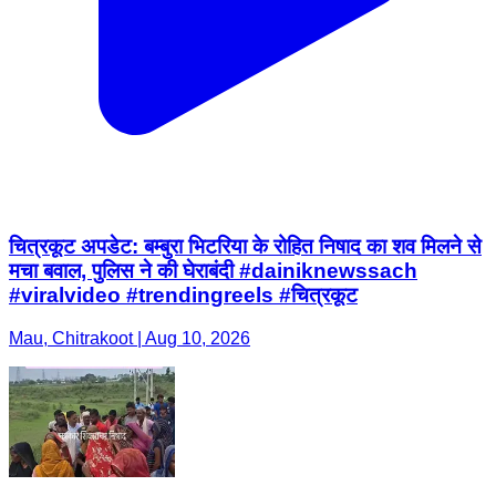
चित्रकूट अपडेट: बम्बुरा भिटरिया के रोहित निषाद का शव मिलने से
मचा बवाल, पुलिस ने की घेराबंदी #dainiknewssach
#viralvideo #trendingreels #चित्रकूट
Mau, Chitrakoot | Aug 10, 2026