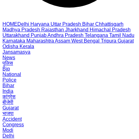
HOME
Delhi
Haryana
Uttar Pradesh
Bihar
Chhattisgarh
Madhya Pradesh
Rajasthan
Jharkhand
Himachal Pradesh
Uttarakhand
Punjab
Andhra Pradesh
Telangana
Tamil Nadu
Karnataka
Maharashtra
Assam
West Bengal
Tripura
Gujarat
Odisha
Kerala
Jansamasya
News
पुलिस
Bjp
National
Police
Bihar
India
कांग्रेस
बीजेपी
Gujarat
भाजपा
Accident
Congress
Modi
Delhi