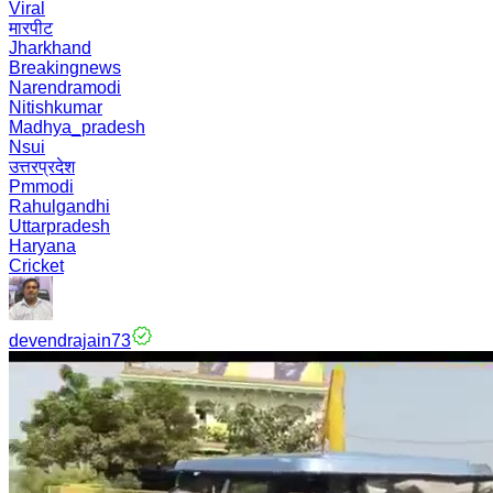
Viral
मारपीट
Jharkhand
Breakingnews
Narendramodi
Nitishkumar
Madhya_pradesh
Nsui
उत्तरप्रदेश
Pmmodi
Rahulgandhi
Uttarpradesh
Haryana
Cricket
devendrajain73