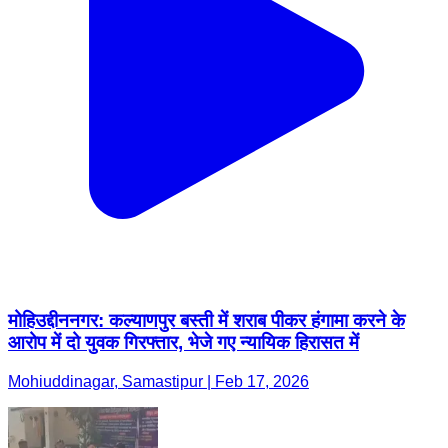
मोहिउद्दीननगर: कल्याणपुर बस्ती में शराब पीकर हंगामा करने के
आरोप में दो युवक गिरफ्तार, भेजे गए न्यायिक हिरासत में
Mohiuddinagar, Samastipur | Feb 17, 2026