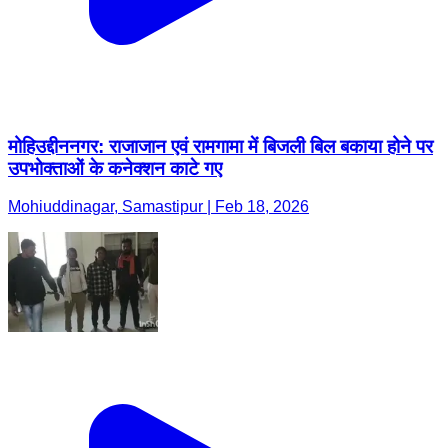
मोहिउद्दीननगर: राजाजान एवं रामगामा में बिजली बिल बकाया होने पर
उपभोक्ताओं के कनेक्शन काटे गए
Mohiuddinagar, Samastipur | Feb 18, 2026