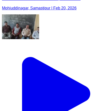
Mohiuddinagar, Samastipur | Feb 20, 2026