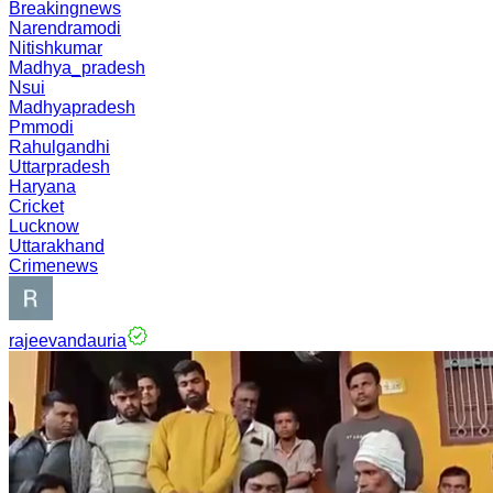
Breakingnews
Narendramodi
Nitishkumar
Madhya_pradesh
Nsui
Madhyapradesh
Pmmodi
Rahulgandhi
Uttarpradesh
Haryana
Cricket
Lucknow
Uttarakhand
Crimenews
rajeevandauria