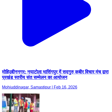
मोहिउद्दीननगर: नयाटोला भासिंगपुर में सदगुरु कबीर विचार मंच द्वारा
प्रखंड स्तरीय संत सम्मेलन का आयोजन
Mohiuddinagar, Samastipur | Feb 16, 2026