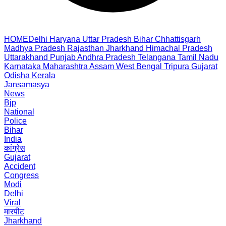
HOME
Delhi
Haryana
Uttar Pradesh
Bihar
Chhattisgarh
Madhya Pradesh
Rajasthan
Jharkhand
Himachal Pradesh
Uttarakhand
Punjab
Andhra Pradesh
Telangana
Tamil Nadu
Karnataka
Maharashtra
Assam
West Bengal
Tripura
Gujarat
Odisha
Kerala
Jansamasya
News
Bjp
National
Police
Bihar
India
कांग्रेस
Gujarat
Accident
Congress
Modi
Delhi
Viral
मारपीट
Jharkhand