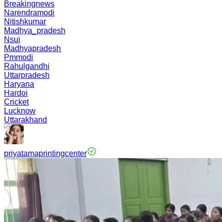
Breakingnews
Narendramodi
Nitishkumar
Madhya_pradesh
Nsui
Madhyapradesh
Pmmodi
Rahulgandhi
Uttarpradesh
Haryana
Hardoi
Cricket
Lucknow
Uttarakhand
priyatamaprintingcenter