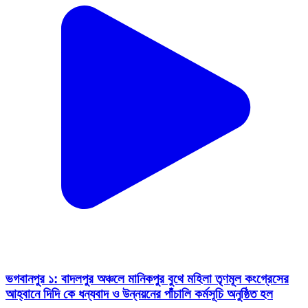
ভগবানপুর ১: বাদলপুর অঞ্চলে মানিকপুর বুথে মহিলা তৃণমূল কংগ্রেসের
আহ্বানে দিদি কে ধন্যবাদ ও উন্নয়নের পাঁচালি কর্মসূচি অনুষ্ঠিত হল