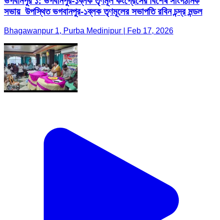
ভগবানপুর ১: ভগবানপুর-১ব্লক তৃণমূল কংগ্রেসের বিশেষ সাংগঠনিক
সভায় উপস্থিত ভগবানপুর-১ব্লক তৃণমূলের সভাপতি রবিন চন্দ্র মন্ডল
Bhagawanpur 1, Purba Medinipur | Feb 17, 2026