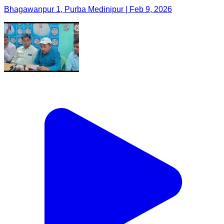
Bhagawanpur 1, Purba Medinipur | Feb 9, 2026