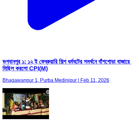
ভগবানপুর ১: ১২ ই ফেব্রুয়ারি শিল্প ধর্মঘটের সমর্থনে বাঁশগোড়া বাজারে
মিছিল করলো CPI(M)
Bhagawanpur 1, Purba Medinipur | Feb 11, 2026