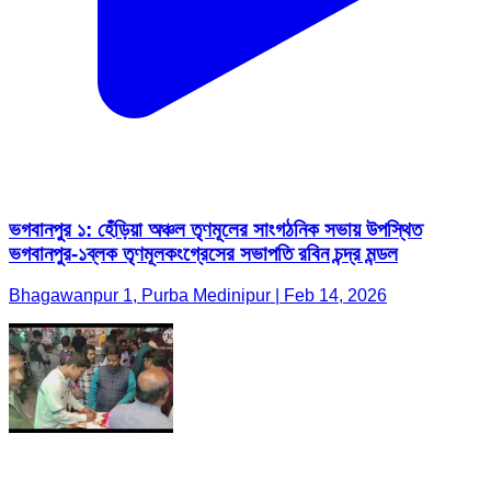
ভগবানপুর ১: হেঁড়িয়া অঞ্চল তৃণমূলের সাংগঠনিক সভায় উপস্থিত
ভগবানপুর-১ব্লক তৃণমূলকংগ্রেসের সভাপতি রবিন চন্দ্র মন্ডল
Bhagawanpur 1, Purba Medinipur | Feb 14, 2026