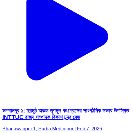
ভগবানপুর ১: দুরমুঠ অঞ্চল তৃণমূল কংগ্রেসের সাংগঠনিক সভায় উপস্থিত
INTTUC রাজ্য সম্পাদক বিকাশ চন্দ্র বেজ
Bhagawanpur 1, Purba Medinipur | Feb 7, 2026