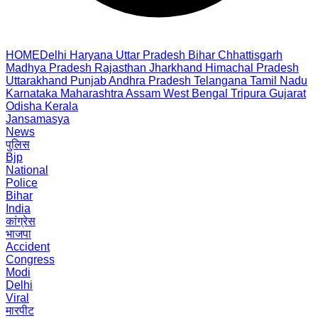
HOME
Delhi
Haryana
Uttar Pradesh
Bihar
Chhattisgarh
Madhya Pradesh
Rajasthan
Jharkhand
Himachal Pradesh
Uttarakhand
Punjab
Andhra Pradesh
Telangana
Tamil Nadu
Karnataka
Maharashtra
Assam
West Bengal
Tripura
Gujarat
Odisha
Kerala
Jansamasya
News
पुलिस
Bjp
National
Police
Bihar
India
कांग्रेस
भाजपा
Accident
Congress
Modi
Delhi
Viral
मारपीट