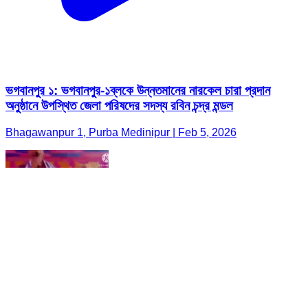
ভগবানপুর ১: ভগবানপুর-১ব্লকে উন্নতমানের নারকেল চারা প্রদান
অনুষ্ঠানে উপস্থিত জেলা পরিষদের সদস্য রবিন চন্দ্র মন্ডল
Bhagawanpur 1, Purba Medinipur | Feb 5, 2026