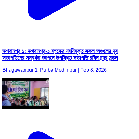
ভগবানপুর ১: ভগবানপুর-১ ব্লকের নবনিযুক্ত সকল অঞ্চলের যুব
সভাপতিদের সম্বর্ধনা জ্ঞাপনে উপস্থিত সভাপতি রবিন চন্দ্র মন্ডল
Bhagawanpur 1, Purba Medinipur | Feb 8, 2026