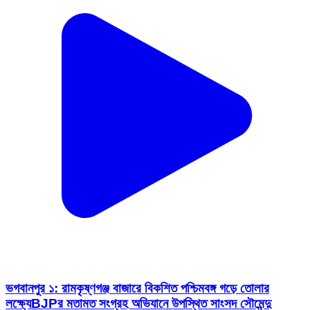
ভগবানপুর ১: রামকৃষ্ণগঞ্জ বাজারে বিকশিত পশ্চিমবঙ্গ গড়ে তোলার
লক্ষ্যেBJPর মতামত সংগ্রহ অভিযানে উপস্থিত সাংসদ সৌমেন্দু