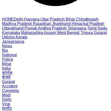
HOME
Delhi
Haryana
Uttar Pradesh
Bihar
Chhattisgarh
Madhya Pradesh
Rajasthan
Jharkhand
Himachal Pradesh
Uttarakhand
Punjab
Andhra Pradesh
Telangana
Tamil Nadu
Karnataka
Maharashtra
Assam
West Bengal
Tripura
Gujarat
Odisha
Kerala
Jansamasya
News
Bjp
National
Police
Bihar
India
कांग्रेस
बीजेपी
Gujarat
Accident
Congress
Modi
Delhi
Viral
मारपीट