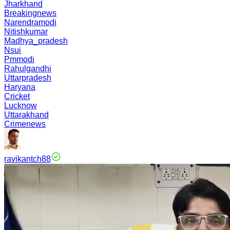
Jharkhand
Breakingnews
Narendramodi
Nitishkumar
Madhya_pradesh
Nsui
Pmmodi
Rahulgandhi
Uttarpradesh
Haryana
Cricket
Lucknow
Uttarakhand
Crimenews
ravikantch88