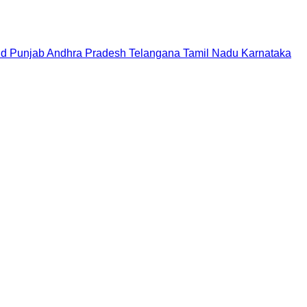
nd
Punjab
Andhra Pradesh
Telangana
Tamil Nadu
Karnataka