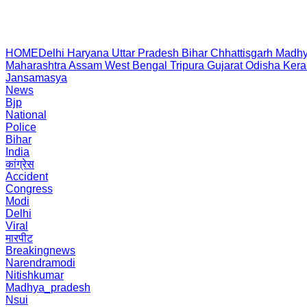
HOME
Delhi
Haryana
Uttar Pradesh
Bihar
Chhattisgarh
Madhy
Maharashtra
Assam
West Bengal
Tripura
Gujarat
Odisha
Kera
Jansamasya
News
Bjp
National
Police
Bihar
India
कांग्रेस
Accident
Congress
Modi
Delhi
Viral
मारपीट
Breakingnews
Narendramodi
Nitishkumar
Madhya_pradesh
Nsui