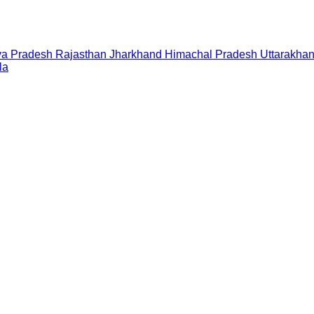
a Pradesh
Rajasthan
Jharkhand
Himachal Pradesh
Uttarakha
la