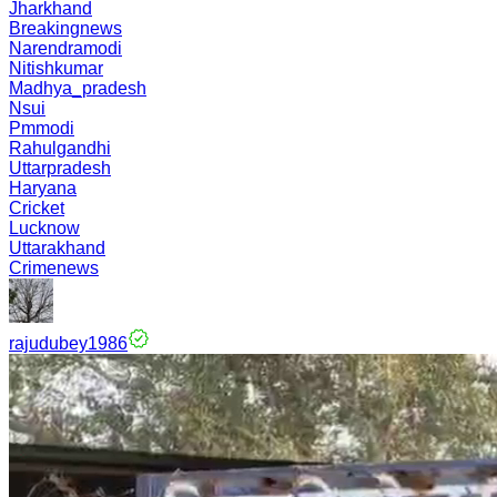
Jharkhand
Breakingnews
Narendramodi
Nitishkumar
Madhya_pradesh
Nsui
Pmmodi
Rahulgandhi
Uttarpradesh
Haryana
Cricket
Lucknow
Uttarakhand
Crimenews
rajudubey1986