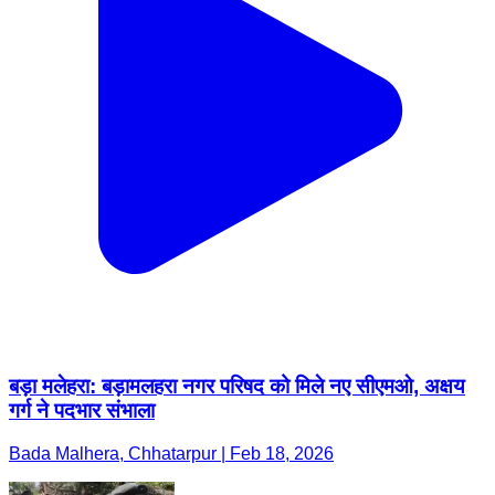
बड़ा मलेहरा: बड़ामलहरा नगर परिषद को मिले नए सीएमओ, अक्षय
गर्ग ने पदभार संभाला
Bada Malhera, Chhatarpur | Feb 18, 2026