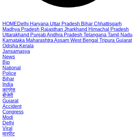
HOME
Delhi
Haryana
Uttar Pradesh
Bihar
Chhattisgarh
Madhya Pradesh
Rajasthan
Jharkhand
Himachal Pradesh
Uttarakhand
Punjab
Andhra Pradesh
Telangana
Tamil Nadu
Karnataka
Maharashtra
Assam
West Bengal
Tripura
Gujarat
Odisha
Kerala
Jansamasya
News
Bjp
National
Police
Bihar
India
कांग्रेस
बीजेपी
Gujarat
Accident
Congress
Modi
Delhi
Viral
मारपीट