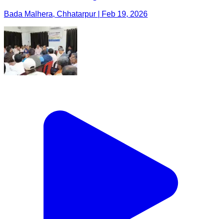
Bada Malhera, Chhatarpur | Feb 19, 2026