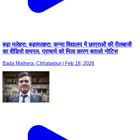
बड़ा मलेहरा: बड़ामलहरा: कन्या विद्यालय में छात्राओं की रीलबाजी
का वीडियो वायरल, प्राचार्य को मिला कारण बताओ नोटिस
Bada Malhera, Chhatarpur | Feb 18, 2026