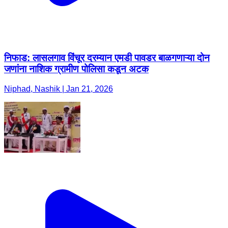
निफाड: लासलगाव विंचूर दरम्यान एमडी पावडर बाळगणाऱ्या दोन
जणांना नाशिक ग्रामीण पोलिसा कडून अटक
Niphad, Nashik | Jan 21, 2026