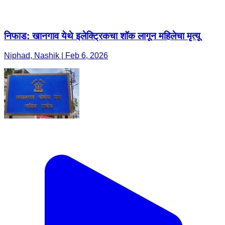
निफाड: खानगाव येथे इलेक्ट्रिकचा शॉक लागून महिलेचा मृत्यू
Niphad, Nashik | Feb 6, 2026