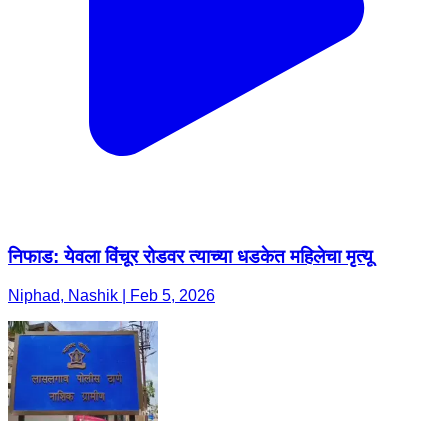
निफाड: येवला विंचूर रोडवर त्याच्या धडकेत महिलेचा मृत्यू
Niphad, Nashik | Feb 5, 2026