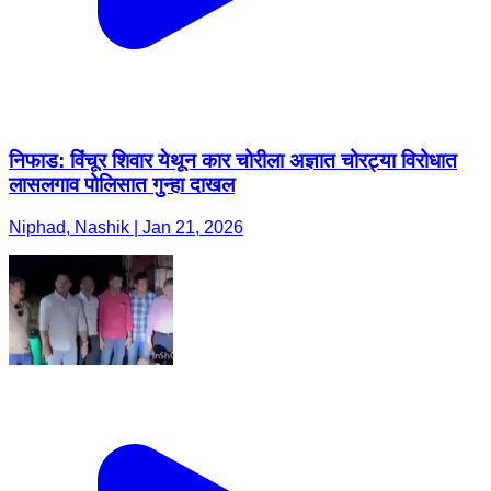
निफाड: विंचूर शिवार येथून कार चोरीला अज्ञात चोरट्या विरोधात
लासलगाव पोलिसात गुन्हा दाखल
Niphad, Nashik | Jan 21, 2026