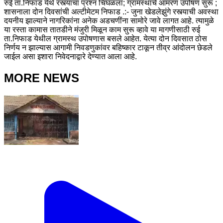
रुई ता.निफाड येथे रस्त्याचा प्रश्‍न चिघळला; ग्रामस्थांचे आमरण उपोषण सुरू ;
शासनाला दोन दिवसांची अल्टीमेटम निफाड .:- जुना खेडलेझुंगे रस्त्याची अवस्था
दयनीय झाल्याने नागरिकांना अनेक अडचणींना सामोरे जावे लागत आहे. त्यामुळे
या रस्ता कामास तातडीने मंजुरी मिळून काम सुरू व्हावे या मागणीसाठी रुई
ता.निफाड येथील ग्रामस्थ उपोषणास बसले आहेत. येत्या दोन दिवसात ठोस
निर्णय न झाल्यास आगामी निवडणुकांवर बहिष्कार टाकून तीव्र आंदोलन छेडले
जाईल असा इशारा निवेदनाद्वारे देण्यात आला आहे.
MORE NEWS