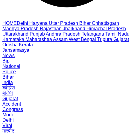
HOME
Delhi
Haryana
Uttar Pradesh
Bihar
Chhattisgarh
Madhya Pradesh
Rajasthan
Jharkhand
Himachal Pradesh
Uttarakhand
Punjab
Andhra Pradesh
Telangana
Tamil Nadu
Karnataka
Maharashtra
Assam
West Bengal
Tripura
Gujarat
Odisha
Kerala
Jansamasya
News
Bjp
National
Police
Bihar
India
कांग्रेस
बीजेपी
Gujarat
Accident
Congress
Modi
Delhi
Viral
मारपीट