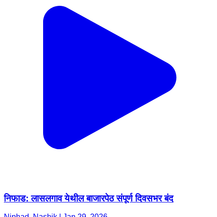
निफाड: लासलगाव येथील बाजारपेठ संपूर्ण दिवसभर बंद
Niphad, Nashik | Jan 29, 2026