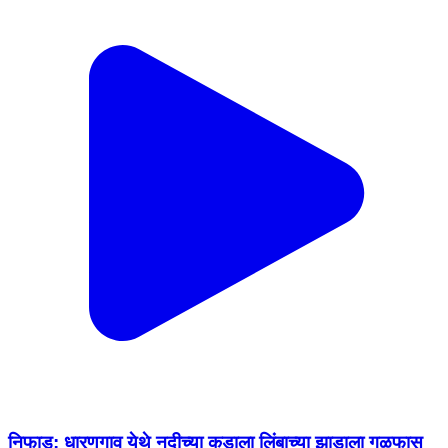
निफाड: धारणगाव येथे नदीच्या कडाला लिंबाच्या झाडाला गळफास