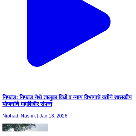
निफाड: निफाड येथे तालुका विधी व न्याय विभागाचे वतीने शासकीय
योजनांचे महाशिबीर संपन्न
Niphad, Nashik | Jan 18, 2026