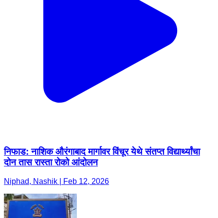
निफाड: नाशिक औरंगाबाद मार्गावर विंचूर येथे संतप्त विद्यार्थ्यांचा
दोन तास रास्ता रोको आंदोलन
Niphad, Nashik | Feb 12, 2026