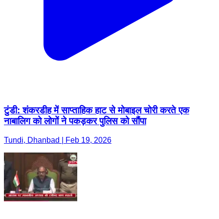
टुंडी: शंकरडीह में साप्ताहिक हाट से मोबाइल चोरी करते एक
नाबालिग को लोगों ने पकड़कर पुलिस को सौंपा
Tundi, Dhanbad | Feb 19, 2026