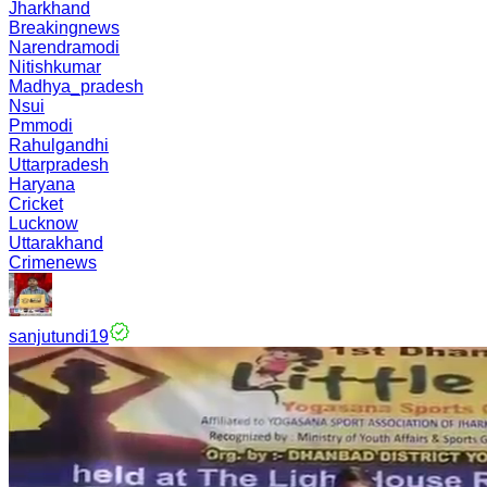
Jharkhand
Breakingnews
Narendramodi
Nitishkumar
Madhya_pradesh
Nsui
Pmmodi
Rahulgandhi
Uttarpradesh
Haryana
Cricket
Lucknow
Uttarakhand
Crimenews
sanjutundi19