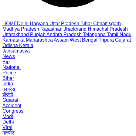
HOME
Delhi
Haryana
Uttar Pradesh
Bihar
Chhattisgarh
Madhya Pradesh
Rajasthan
Jharkhand
Himachal Pradesh
Uttarakhand
Punjab
Andhra Pradesh
Telangana
Tamil Nadu
Karnataka
Maharashtra
Assam
West Bengal
Tripura
Gujarat
Odisha
Kerala
Jansamasya
News
Bjp
National
Police
Bihar
India
कांग्रेस
बीजेपी
Gujarat
Accident
Congress
Modi
Delhi
Viral
मारपीट