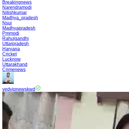
Breakingnews
Narendramodi
Nitishkumar
Madhya_pradesh
Nsui
Madhyapradesh
Pmmodi
Rahulgandhi
Uttarpradesh
Haryana
Cricket
Lucknow
Uttarakhand
Crimenews
vedvipnewskwd