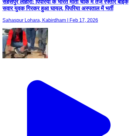
सहसपुर लोहारा: पिपरिया के भारत माता चौक में तेज रफ्तार बाइक
सवार युवक गिरकर हुआ घायल, पिपरिया अस्पताल में भर्ती
Sahaspur Lohara, Kabirdham | Feb 17, 2026