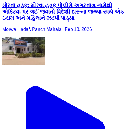
મોરવા હડફ: મોરવા હડફ પોલીસે અગરવાડા ગામેથી
એક્ટિવા પર લઈ જવાતો વિદેશી દારૂના જથ્થા સાથે એક
ઇસમ અને મહિલાને ઝડપી પાડ્યા
Morwa Hadaf, Panch Mahals | Feb 13, 2026