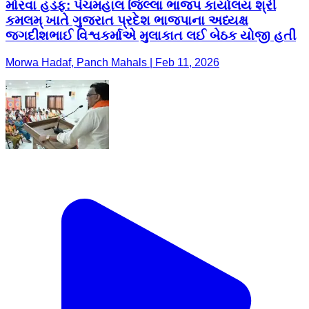
મોરવા હડફ: પંચમહાલ જિલ્લા ભાજપ કાર્યાલય શ્રી
કમલમ્ ખાતે ગુજરાત પ્રદેશ ભાજપાના અધ્યક્ષ
જગદીશભાઈ વિશ્વકર્માએ મુલાકાત લઈ બેઠક યોજી હતી
Morwa Hadaf, Panch Mahals | Feb 11, 2026