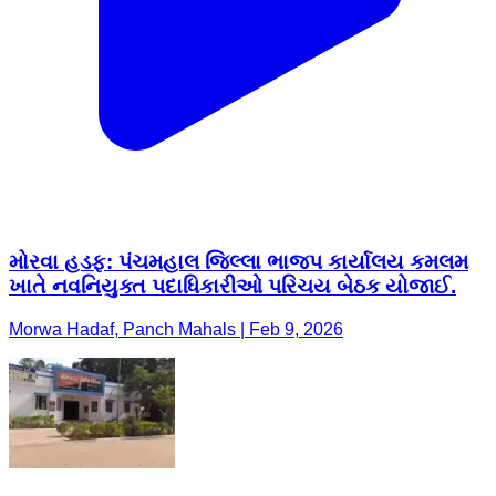
મોરવા હડફ: પંચમહાલ જિલ્લા ભાજપ કાર્યાલય કમલમ
ખાતે નવનિયુક્ત પદાધિકારીઓ પરિચય બેઠક યોજાઈ.
Morwa Hadaf, Panch Mahals | Feb 9, 2026