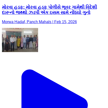
મોરવા હડફ: મોરવા હડફ પોલીસે ભૂવર ગામેથી વિદેશી
દારૂનો જથ્થો ઝડપી એક ઇસમ સામે નોંધ્યો ગુનો
Morwa Hadaf, Panch Mahals | Feb 15, 2026