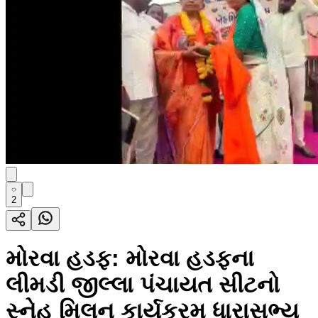
2
મોરવા હડફ: મોરવા હડફના
લીમડી જીલ્લા પંચાયત સીટનો
સ્નેહ મિલન કાર્યક્રમ ધારાસભ્ય