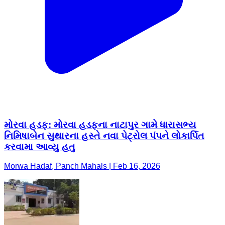
મોરવા હડફ: મોરવા હડફના નાટાપુર ગામે ધારાસભ્ય
નિમિષાબેન સુથારના હસ્તે નવા પેટ્રોલ પંપને લોકાર્પિત
કરવામા આવ્યુ હતુ
Morwa Hadaf, Panch Mahals | Feb 16, 2026