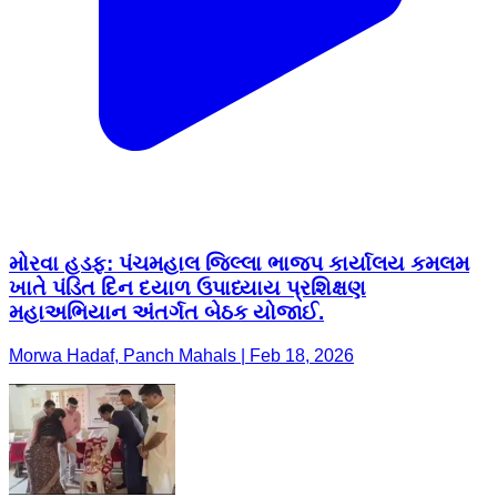
મોરવા હડફ: પંચમહાલ જિલ્લા ભાજપ કાર્યાલય કમલમ
ખાતે પંડિત દિન દયાળ ઉપાધ્યાય પ્રશિક્ષણ
મહાઅભિયાન અંતર્ગત બેઠક યોજાઈ.
Morwa Hadaf, Panch Mahals | Feb 18, 2026