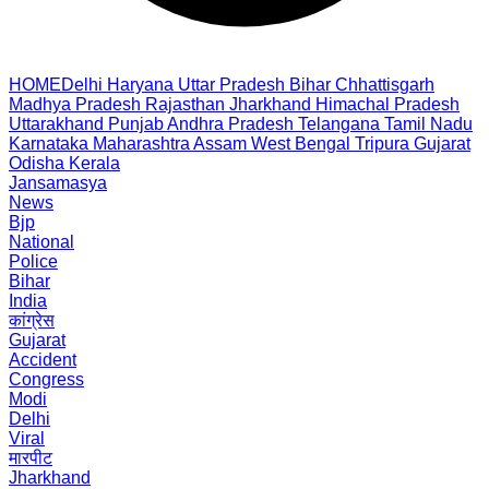
HOME
Delhi
Haryana
Uttar Pradesh
Bihar
Chhattisgarh
Madhya Pradesh
Rajasthan
Jharkhand
Himachal Pradesh
Uttarakhand
Punjab
Andhra Pradesh
Telangana
Tamil Nadu
Karnataka
Maharashtra
Assam
West Bengal
Tripura
Gujarat
Odisha
Kerala
Jansamasya
News
Bjp
National
Police
Bihar
India
कांग्रेस
Gujarat
Accident
Congress
Modi
Delhi
Viral
मारपीट
Jharkhand