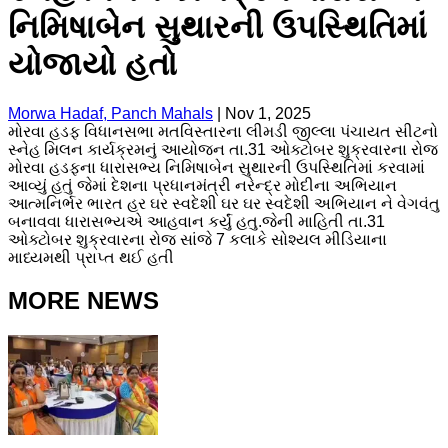
નિમિષાબેન સુથારની ઉપસ્થિતિમાં
યોજાયો હતો
Morwa Hadaf, Panch Mahals
|
Nov 1, 2025
મોરવા હડફ વિધાનસભા મતવિસ્તારના લીમડી જીલ્લા પંચાયત સીટનો
સ્નેહ મિલન કાર્યક્રમનું આયોજન તા.31 ઓક્ટોબર શુક્રવારના રોજ
મોરવા હડફના ધારાસભ્ય નિમિષાબેન સુથારની ઉપસ્થિતિમાં કરવામાં
આવ્યું હતું જેમાં દેશના પ્રધાનમંત્રી નરેન્દ્ર મોદીના અભિયાન
આત્મનિર્ભર ભારત હર ઘર સ્વદેશી ઘર ઘર સ્વદેશી અભિયાન ને વેગવંતુ
બનાવવા ધારાસભ્યએ આહવાન કર્યું હતુ.જેની માહિતી તા.31
ઓક્ટોબર શુક્રવારના રોજ સાંજે 7 કલાકે સોશ્યલ મીડિયાના
માધ્યમથી પ્રાપ્ત થઈ હતી
MORE NEWS