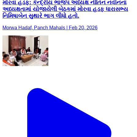
મોરવા હડફ: કેન્દ્રીય ભાજપ અધ્યક્ષ નીતિન નવીનના
અધ્યક્ષતામાં યોજાયેલી બેઠકમાં મોરવા હડફ ધારાસભ્ય
નિમિષાબેન સુથારે ભાગ લીધો હતો.
Morwa Hadaf, Panch Mahals | Feb 20, 2026