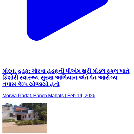
મોરવા હડફ: મોરવા હડફની પીએમ શ્રી મોડલ સ્કૂલ ખાતે
કિશોરી સ્વાસ્થ્ય સુરક્ષા અભિયાન અંતર્ગત આરોગ્ય
તપાસ કેમ્પ યોજાયો હતો
Morwa Hadaf, Panch Mahals | Feb 14, 2026