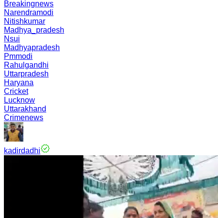
Breakingnews
Narendramodi
Nitishkumar
Madhya_pradesh
Nsui
Madhyapradesh
Pmmodi
Rahulgandhi
Uttarpradesh
Haryana
Cricket
Lucknow
Uttarakhand
Crimenews
kadirdadhi