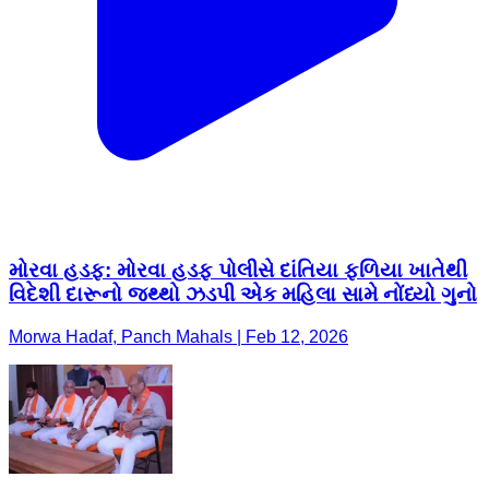
મોરવા હડફ: મોરવા હડફ પોલીસે દાંતિયા ફળિયા ખાતેથી
વિદેશી દારૂનો જથ્થો ઝડપી એક મહિલા સામે નોંધ્યો ગુનો
Morwa Hadaf, Panch Mahals | Feb 12, 2026