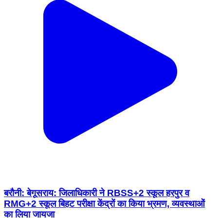
बरौनी: बेगूसराय: जिलाधिकारी ने RBSS+2 स्कूल हरपुर व
RMG+2 स्कूल बिहट परीक्षा केंद्रों का किया भ्रमण, व्यवस्थाओं
का लिया जायजा