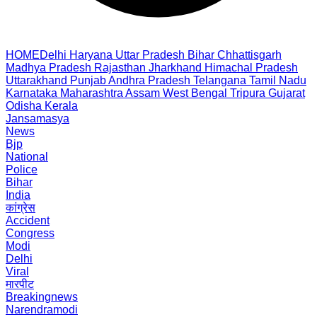
HOME
Delhi
Haryana
Uttar Pradesh
Bihar
Chhattisgarh
Madhya Pradesh
Rajasthan
Jharkhand
Himachal Pradesh
Uttarakhand
Punjab
Andhra Pradesh
Telangana
Tamil Nadu
Karnataka
Maharashtra
Assam
West Bengal
Tripura
Gujarat
Odisha
Kerala
Jansamasya
News
Bjp
National
Police
Bihar
India
कांग्रेस
Accident
Congress
Modi
Delhi
Viral
मारपीट
Breakingnews
Narendramodi