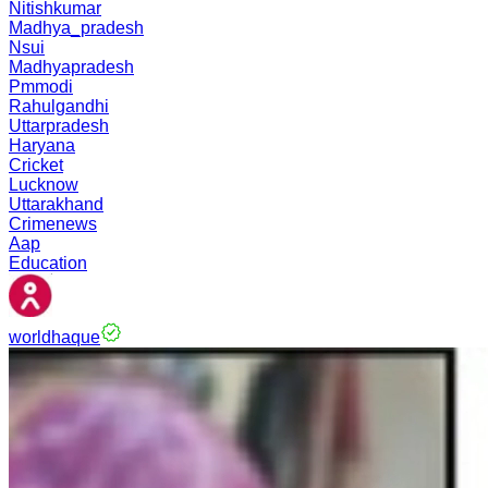
Nitishkumar
Madhya_pradesh
Nsui
Madhyapradesh
Pmmodi
Rahulgandhi
Uttarpradesh
Haryana
Cricket
Lucknow
Uttarakhand
Crimenews
Aap
Education
worldhaque