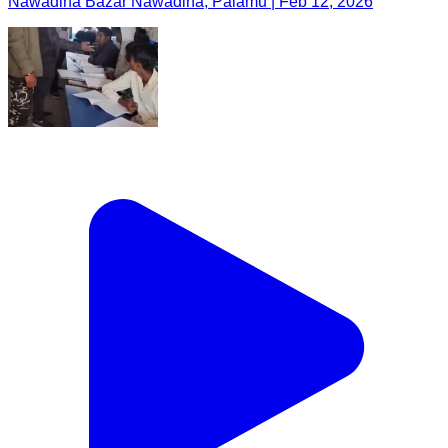
Nawadiha Bazar Nawadiha, Palamu | Feb 12, 2026