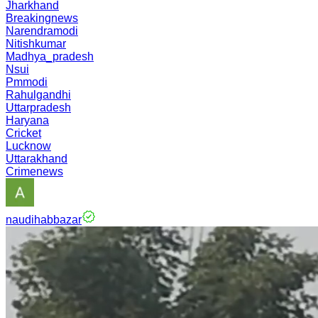
Jharkhand
Breakingnews
Narendramodi
Nitishkumar
Madhya_pradesh
Nsui
Pmmodi
Rahulgandhi
Uttarpradesh
Haryana
Cricket
Lucknow
Uttarakhand
Crimenews
naudihabbazar