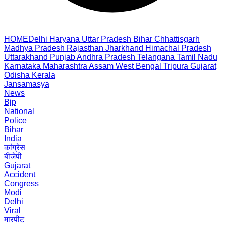
HOME
Delhi
Haryana
Uttar Pradesh
Bihar
Chhattisgarh
Madhya Pradesh
Rajasthan
Jharkhand
Himachal Pradesh
Uttarakhand
Punjab
Andhra Pradesh
Telangana
Tamil Nadu
Karnataka
Maharashtra
Assam
West Bengal
Tripura
Gujarat
Odisha
Kerala
Jansamasya
News
Bjp
National
Police
Bihar
India
कांग्रेस
बीजेपी
Gujarat
Accident
Congress
Modi
Delhi
Viral
मारपीट