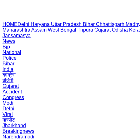
HOME
Delhi
Haryana
Uttar Pradesh
Bihar
Chhattisgarh
Madhy
Maharashtra
Assam
West Bengal
Tripura
Gujarat
Odisha
Kera
Jansamasya
News
Bjp
National
Police
Bihar
India
कांग्रेस
बीजेपी
Gujarat
Accident
Congress
Modi
Delhi
Viral
मारपीट
Jharkhand
Breakingnews
Narendramodi