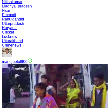
Nitishkumar
Madhya_pradesh
Nsui
Pmmodi
Rahulgandhi
Uttarpradesh
Haryana
Cricket
Lucknow
Uttarakhand
Crimenews
manojbetul900