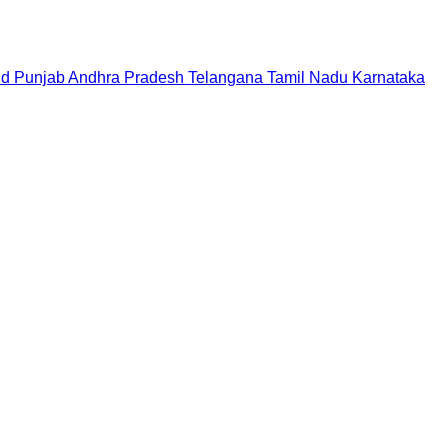
nd
Punjab
Andhra Pradesh
Telangana
Tamil Nadu
Karnataka