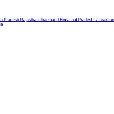
a Pradesh
Rajasthan
Jharkhand
Himachal Pradesh
Uttarakha
la