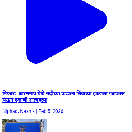
निफाड: धारणगाव येथे नदीच्या कडाला लिंबाच्या झाडाला गळफास
घेऊन एकाची आत्महत्या
Niphad, Nashik | Feb 5, 2026