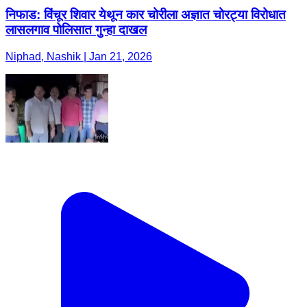
निफाड: विंचूर शिवार येथून कार चोरीला अज्ञात चोरट्या विरोधात
लासलगाव पोलिसात गुन्हा दाखल
Niphad, Nashik | Jan 21, 2026