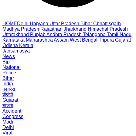
HOME
Delhi
Haryana
Uttar Pradesh
Bihar
Chhattisgarh
Madhya Pradesh
Rajasthan
Jharkhand
Himachal Pradesh
Uttarakhand
Punjab
Andhra Pradesh
Telangana
Tamil Nadu
Karnataka
Maharashtra
Assam
West Bengal
Tripura
Gujarat
Odisha
Kerala
Jansamasya
News
Bjp
National
Police
Bihar
India
कांग्रेस
बीजेपी
Gujarat
भाजपा
Accident
Congress
Modi
Delhi
Viral