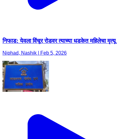
निफाड: येवला विंचूर रोडवर त्याच्या धडकेत महिलेचा मृत्यू
Niphad, Nashik | Feb 5, 2026