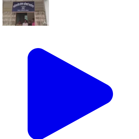
निफाड: लासलगाव विंचूर दरम्यान एमडी पावडर बाळगणाऱ्या दोन