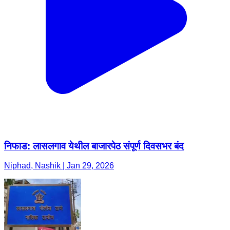
निफाड: लासलगाव येथील बाजारपेठ संपूर्ण दिवसभर बंद
Niphad, Nashik | Jan 29, 2026