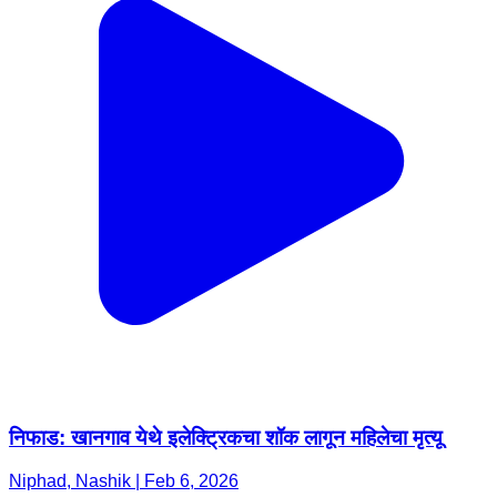
निफाड: खानगाव येथे इलेक्ट्रिकचा शॉक लागून महिलेचा मृत्यू
Niphad, Nashik | Feb 6, 2026