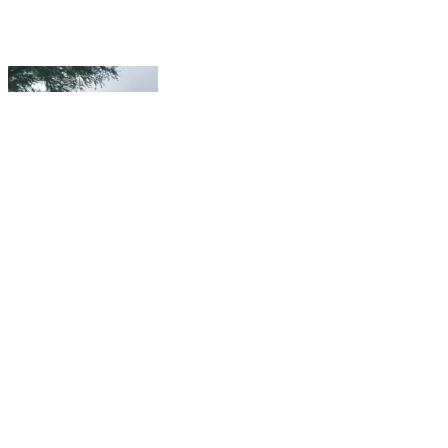
निफाड: *कॅनॉइंग विभागीय स्पर्धेसाठी निफाडच्या १४ विद्यार्थ्यांची
निवड*