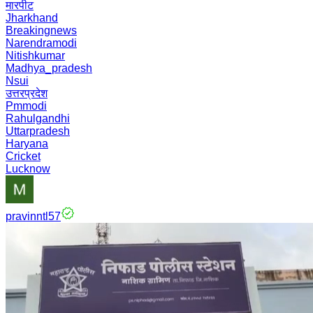
मारपीट
Jharkhand
Breakingnews
Narendramodi
Nitishkumar
Madhya_pradesh
Nsui
उत्तरप्रदेश
Pmmodi
Rahulgandhi
Uttarpradesh
Haryana
Cricket
Lucknow
pravinntl57