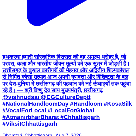
हथकरघा हमारी सांस्कृतिक विरासत की वह अमूल्य धरोहर है, जो
परंपरा, कला और भारतीय जीवन मूल्यों को एक सूत्र में जोड़ती है।
छत्तीसगढ़ के कुशल कारीगरों की मेहनत और अद्वितीय शिल्पकौशल
से निर्मित कोसा उत्पाद आज अपनी गुणवत्ता और विशिष्टता के बल
पर देश-दुनिया में छत्तीसगढ़ की पहचान को नई ऊंचाइयों तक पहुंचा
रहे हैं। — श्री विष्णु देव साय मुख्यमंत्री, छत्तीसगढ़
@vishnudsai @CGCultureDeptt
#NationalHandloomDay #Handloom #KosaSilk
#VocalForLocal #LocalForGlobal
#AtmanirbharBharat #Chhattisgarh
#ViksitChhattisgarh
Dhamtari, Chhattisgarh | Aug 7, 2026