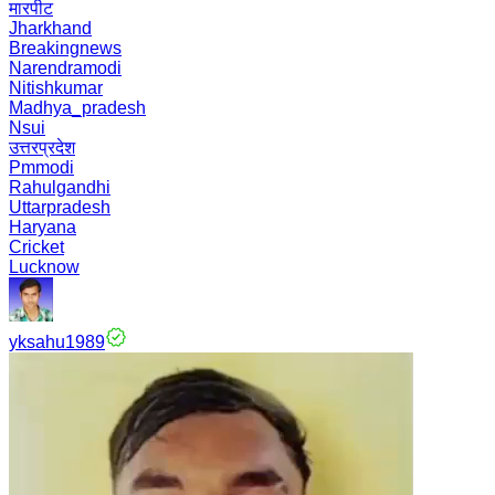
मारपीट
Jharkhand
Breakingnews
Narendramodi
Nitishkumar
Madhya_pradesh
Nsui
उत्तरप्रदेश
Pmmodi
Rahulgandhi
Uttarpradesh
Haryana
Cricket
Lucknow
yksahu1989