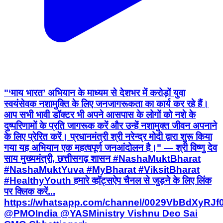
"‘माय भारत’ अभियान के माध्यम से देशभर में करोड़ों युवा
स्वयंसेवक नशामुक्ति के लिए जनजागरूकता का कार्य कर रहे हैं।
आप सभी भावी डॉक्टर भी अपने आसपास के लोगों को नशे के
दुष्परिणामों के प्रति जागरूक करें और उन्हें नशामुक्त जीवन अपनाने
के लिए प्रेरित करें। प्रधानमंत्री श्री नरेन्द्र मोदी द्वारा शुरू किया
गया यह अभियान एक महत्वपूर्ण जनआंदोलन है।" — श्री विष्णु देव
साय मुख्यमंत्री, छत्तीसगढ़ शासन #NashaMuktBharat
#NashaMuktYuva #MyBharat #ViksitBharat
#HealthyYouth हमारे व्हॉट्सऐप चैनल से जुड़ने के लिए लिंक
पर क्लिक करें...
https://whatsapp.com/channel/0029VbBdXyRJ
@PMOIndia @YASMinistry Vishnu Deo Sai