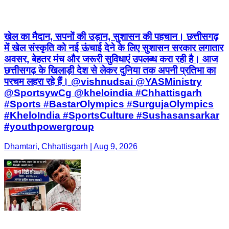
खेल का मैदान, सपनों की उड़ान, सुशासन की पहचान। छत्तीसगढ़
में खेल संस्कृति को नई ऊंचाई देने के लिए सुशासन सरकार लगातार
अवसर, बेहतर मंच और जरूरी सुविधाएं उपलब्ध करा रही है। आज
छत्तीसगढ़ के खिलाड़ी देश से लेकर दुनिया तक अपनी प्रतिभा का
परचम लहरा रहे हैं। @vishnudsai @YASMinistry
@SportsywCg @kheloindia #Chhattisgarh
#Sports #BastarOlympics #SurgujaOlympics
#KheloIndia #SportsCulture #Sushasansarkar
#youthpowergroup
Dhamtari, Chhattisgarh | Aug 9, 2026