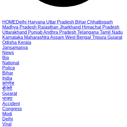
HOME
Delhi
Haryana
Uttar Pradesh
Bihar
Chhattisgarh
Madhya Pradesh
Rajasthan
Jharkhand
Himachal Pradesh
Uttarakhand
Punjab
Andhra Pradesh
Telangana
Tamil Nadu
Karnataka
Maharashtra
Assam
West Bengal
Tripura
Gujarat
Odisha
Kerala
Jansamasya
News
Bjp
National
Police
Bihar
India
कांग्रेस
बीजेपी
Gujarat
भाजपा
Accident
Congress
Modi
Delhi
Viral