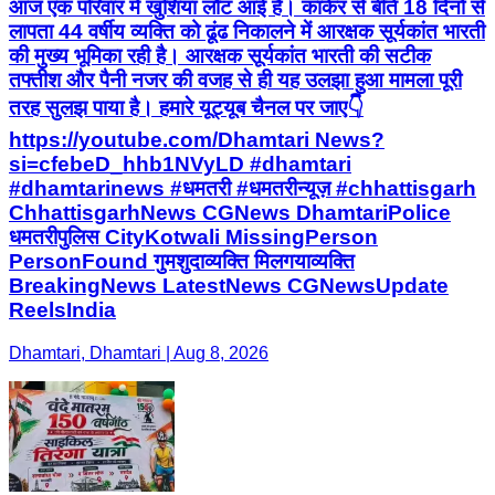
आज एक परिवार में खुशियां लौट आई हैं। कांकेर से बीते 18 दिनों से
लापता 44 वर्षीय व्यक्ति को ढूंढ निकालने में आरक्षक सूर्यकांत भारती
की मुख्य भूमिका रही है। आरक्षक सूर्यकांत भारती की सटीक
तफ्तीश और पैनी नजर की वजह से ही यह उलझा हुआ मामला पूरी
तरह सुलझ पाया है। हमारे यूट्यूब चैनल पर जाए👇
https://youtube.com/Dhamtari News?
si=cfebeD_hhb1NVyLD #dhamtari
#dhamtarinews #धमतरी #धमतरीन्यूज़ #chhattisgarh
ChhattisgarhNews CGNews DhamtariPolice
धमतरीपुलिस CityKotwali MissingPerson
PersonFound गुमशुदाव्यक्ति मिलगयाव्यक्ति
BreakingNews LatestNews CGNewsUpdate
ReelsIndia
Dhamtari, Dhamtari | Aug 8, 2026