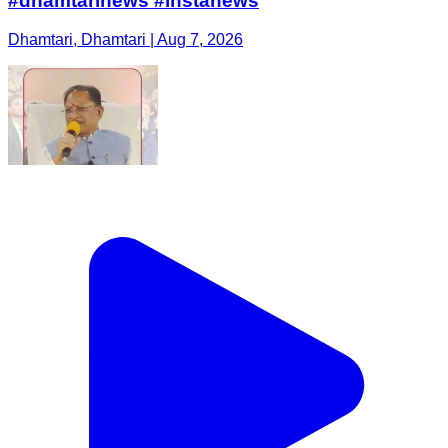
#dhamtarinews #instanews
Dhamtari, Dhamtari | Aug 7, 2026