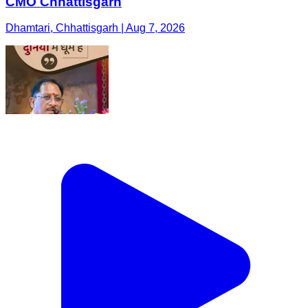
CMO Chhattisgarh
Dhamtari, Chhattisgarh | Aug 7, 2026