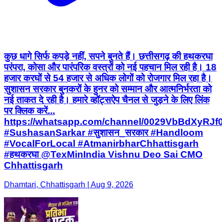
कुछ धागे सिर्फ कपड़े नहीं, सपने बुनते हैं। छत्तीसगढ़ की हथकरघा
परंपरा, कोसा और पारंपरिक वस्त्रों को नई पहचान मिल रही है। 18
हजार करघों से 54 हजार से अधिक लोगों को रोजगार मिल रहा है।
सुशासन सरकार बुनकरों के हुनर को सम्मान और आत्मनिर्भरता को
नई ताकत दे रही है। हमारे व्हॉट्सऐप चैनल से जुड़ने के लिए लिंक
पर क्लिक करें...
https://whatsapp.com/channel/0029VbBdXyRJ
#SushasanSarkar #सुशासन_सरकार #Handloom
#VocalForLocal #AtmanirbharChhattisgarh
#हथकरघा @TexMinIndia Vishnu Deo Sai CMO
Chhattisgarh
Dhamtari, Chhattisgarh | Aug 9, 2026