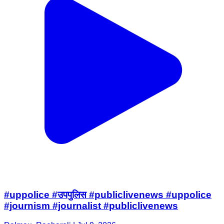
#uppolice #उपपुलिस #publiclivenews #uppolice
#journism #journalist #publiclivenews