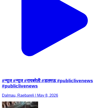
#न्यूज #न्यूज #रायबरेली #डलमऊ #publiclivenews
#publiclivenews
Dalmau, Raebareli | May 8, 2026