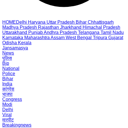
HOME
Delhi
Haryana
Uttar Pradesh
Bihar
Chhattisgarh
Madhya Pradesh
Rajasthan
Jharkhand
Himachal Pradesh
Uttarakhand
Punjab
Andhra Pradesh
Telangana
Tamil Nadu
Karnataka
Maharashtra
Assam
West Bengal
Tripura
Gujarat
Odisha
Kerala
Jansamasya
News
पुलिस
Bjp
National
Police
Bihar
India
कांग्रेस
भाजपा
Congress
Modi
Delhi
Viral
मारपीट
Breakingnews