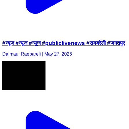
#न्यूज #न्यूज #न्यूज #publiclivenews #रायबरेली #जगतपुर
Dalmau, Raebareli | May 27, 2026