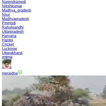
Narendramodi
Nitishkumar
Madhya_pradesh
Nsui
Madhyapradesh
Pmmodi
Rahulgandhi
Uttarpradesh
Haryana
Hardoi
Cricket
Lucknow
Uttarakhand
लखनऊ
merajdna