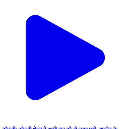
कोटड़ी: कोटडी क्षेत्र में आधी रात को दो जगह छापे, गारनेट के
अवैध कारोबार पर की गई कार्रवाई
Kotri, Bhilwara | Feb 16, 2026