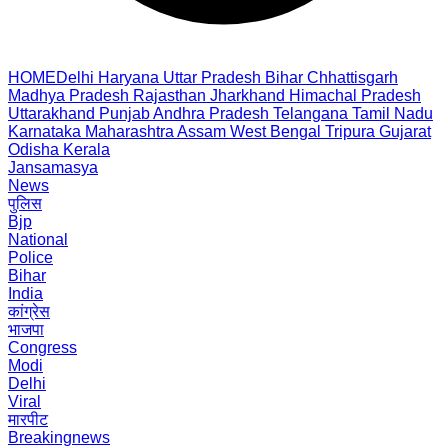
HOME
Delhi
Haryana
Uttar Pradesh
Bihar
Chhattisgarh
Madhya Pradesh
Rajasthan
Jharkhand
Himachal Pradesh
Uttarakhand
Punjab
Andhra Pradesh
Telangana
Tamil Nadu
Karnataka
Maharashtra
Assam
West Bengal
Tripura
Gujarat
Odisha
Kerala
Jansamasya
News
पुलिस
Bjp
National
Police
Bihar
India
कांग्रेस
भाजपा
Congress
Modi
Delhi
Viral
मारपीट
Breakingnews