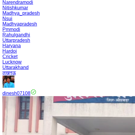
Narendramodi
Nitishkumar
Madhya_pradesh
Nsui
Madhyapradesh
Pmmodi
Rahulgandhi
Uttarpradesh
Haryana
Hardoi
Cricket
Lucknow
Uttarakhand
लखनऊ
dinesh07108