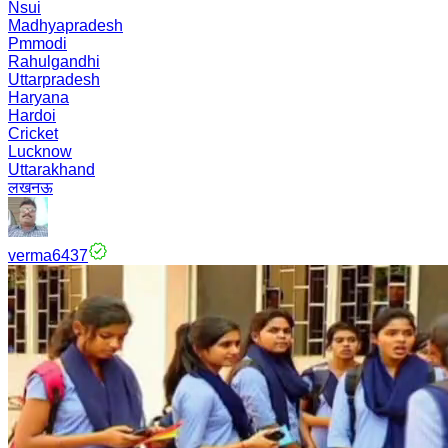
Nsui
Madhyapradesh
Pmmodi
Rahulgandhi
Uttarpradesh
Haryana
Hardoi
Cricket
Lucknow
Uttarakhand
लखनऊ
verma6437