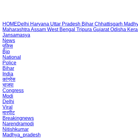
HOME
Delhi
Haryana
Uttar Pradesh
Bihar
Chhattisgarh
Madhy
Maharashtra
Assam
West Bengal
Tripura
Gujarat
Odisha
Kera
Jansamasya
News
पुलिस
Bjp
National
Police
Bihar
India
कांग्रेस
भाजपा
Congress
Modi
Delhi
Viral
मारपीट
Breakingnews
Narendramodi
Nitishkumar
Madhya_pradesh