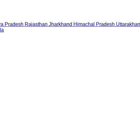
a Pradesh
Rajasthan
Jharkhand
Himachal Pradesh
Uttarakha
la