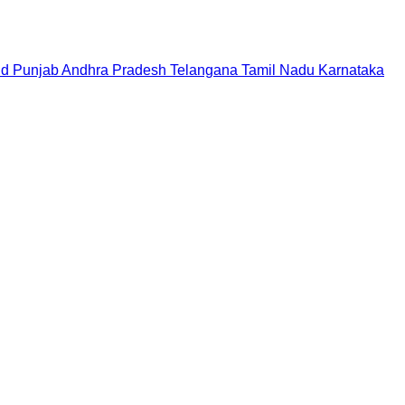
nd
Punjab
Andhra Pradesh
Telangana
Tamil Nadu
Karnataka