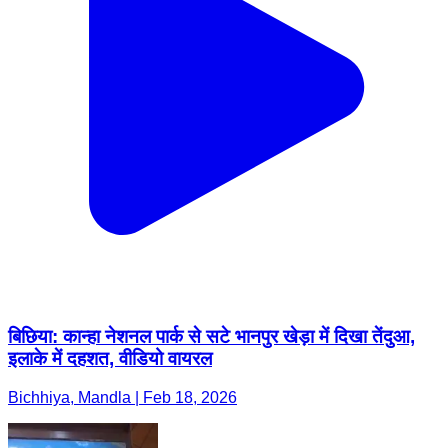
बिछिया: कान्हा नेशनल पार्क से सटे भानपुर खेड़ा में दिखा तेंदुआ,
इलाके में दहशत, वीडियो वायरल
Bichhiya, Mandla | Feb 18, 2026