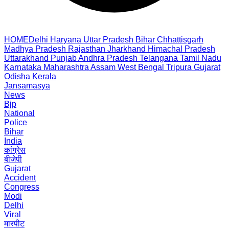
HOME
Delhi
Haryana
Uttar Pradesh
Bihar
Chhattisgarh
Madhya Pradesh
Rajasthan
Jharkhand
Himachal Pradesh
Uttarakhand
Punjab
Andhra Pradesh
Telangana
Tamil Nadu
Karnataka
Maharashtra
Assam
West Bengal
Tripura
Gujarat
Odisha
Kerala
Jansamasya
News
Bjp
National
Police
Bihar
India
कांग्रेस
बीजेपी
Gujarat
Accident
Congress
Modi
Delhi
Viral
मारपीट