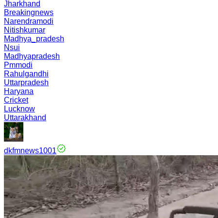
Jharkhand
Breakingnews
Narendramodi
Nitishkumar
Madhya_pradesh
Nsui
Madhyapradesh
Pmmodi
Rahulgandhi
Uttarpradesh
Haryana
Cricket
Lucknow
Uttarakhand
dkfmnews1001