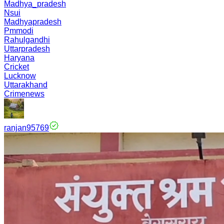
Madhya_pradesh
Nsui
Madhyapradesh
Pmmodi
Rahulgandhi
Uttarpradesh
Haryana
Cricket
Lucknow
Uttarakhand
Crimenews
ranjan95769