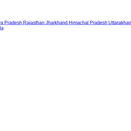
a Pradesh
Rajasthan
Jharkhand
Himachal Pradesh
Uttarakha
la