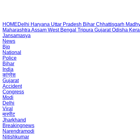
HOME
Delhi
Haryana
Uttar Pradesh
Bihar
Chhattisgarh
Madhy
Maharashtra
Assam
West Bengal
Tripura
Gujarat
Odisha
Kera
Jansamasya
News
Bjp
National
Police
Bihar
India
कांग्रेस
Gujarat
Accident
Congress
Modi
Delhi
Viral
मारपीट
Jharkhand
Breakingnews
Narendramodi
Nitishkumar