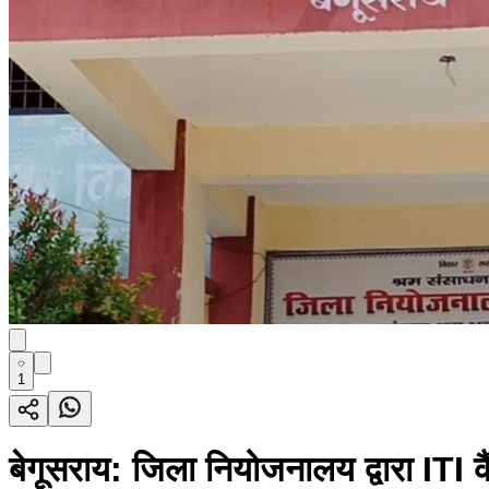
1
बेगूसराय: जिला नियोजनालय द्वारा ITI कै