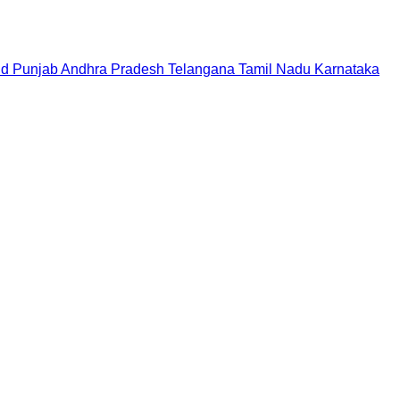
nd
Punjab
Andhra Pradesh
Telangana
Tamil Nadu
Karnataka