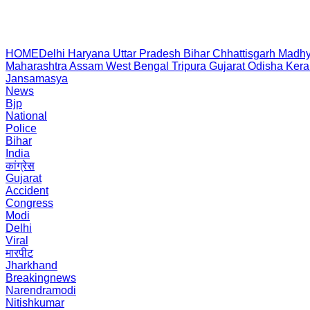
HOME
Delhi
Haryana
Uttar Pradesh
Bihar
Chhattisgarh
Madhy
Maharashtra
Assam
West Bengal
Tripura
Gujarat
Odisha
Kera
Jansamasya
News
Bjp
National
Police
Bihar
India
कांग्रेस
Gujarat
Accident
Congress
Modi
Delhi
Viral
मारपीट
Jharkhand
Breakingnews
Narendramodi
Nitishkumar