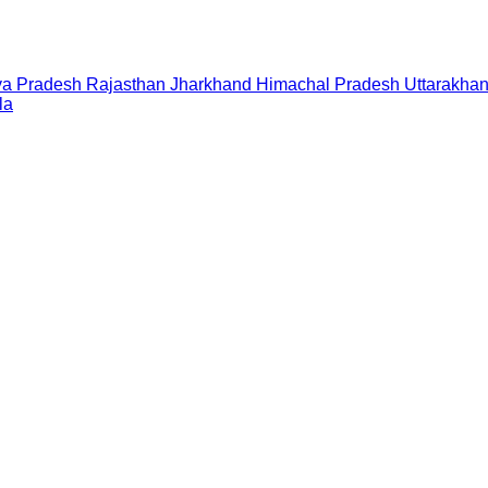
a Pradesh
Rajasthan
Jharkhand
Himachal Pradesh
Uttarakha
la