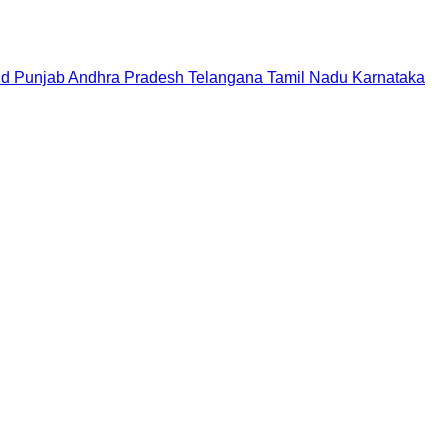
nd
Punjab
Andhra Pradesh
Telangana
Tamil Nadu
Karnataka