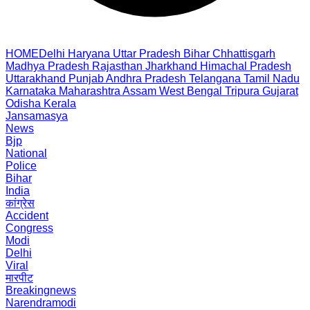
HOME
Delhi
Haryana
Uttar Pradesh
Bihar
Chhattisgarh
Madhya Pradesh
Rajasthan
Jharkhand
Himachal Pradesh
Uttarakhand
Punjab
Andhra Pradesh
Telangana
Tamil Nadu
Karnataka
Maharashtra
Assam
West Bengal
Tripura
Gujarat
Odisha
Kerala
Jansamasya
News
Bjp
National
Police
Bihar
India
कांग्रेस
Accident
Congress
Modi
Delhi
Viral
मारपीट
Breakingnews
Narendramodi