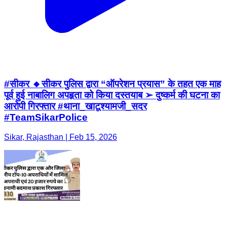
#सीकर 🔸सीकर पुलिस द्वारा “ऑपरेशन प्रयास” के तहत एक माह
पूर्व हुई नाबालिग अपहृता को किया दस्तयाब ➢ दुष्कर्म की घटना का
आरोपी गिरफ्तार #थाना_खाटूश्यामजी_सदर
#TeamSikarPolice
Sikar, Rajasthan | Feb 15, 2026