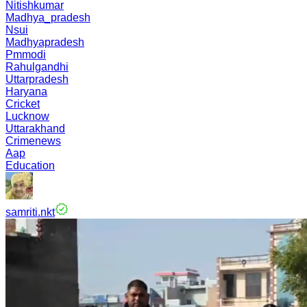
Nitishkumar
Madhya_pradesh
Nsui
Madhyapradesh
Pmmodi
Rahulgandhi
Uttarpradesh
Haryana
Cricket
Lucknow
Uttarakhand
Crimenews
Aap
Education
samriti.nkt